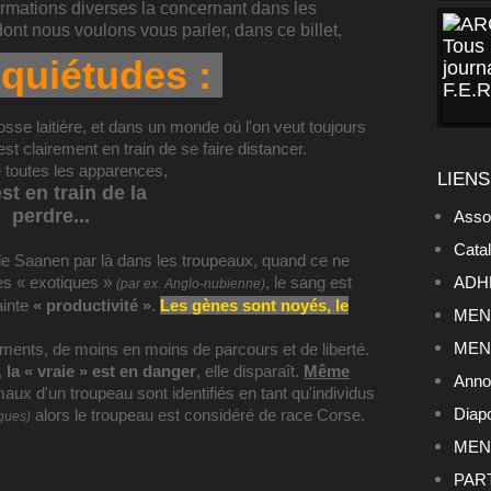
rmations diverses la concernant dans les
ont nous voulons vous parler, dans ce billet,
nquiétudes :
e laitière, et dans un monde où l'on veut toujours
 est clairement en train de se faire distancer.
e toutes les apparences,
LIENS
st en train de la
perdre...
Asso
Cata
de Saanen par là dans les troupeaux, quand ce ne
es « exotiques »
, le sang est
ADHE
(par ex. Anglo-nubienne)
ainte
« productivité »
.
Les gènes sont noyés, le
MENU
MENU
ments, de moins en moins de parcours et de liberté.
,
la « vraie » est en danger
, elle disparaît.
Même
Anno
aux d'un troupeau sont identifiés en tant qu'individus
Diap
alors le troupeau est considéré de race Corse.
ques)
MENU
PART