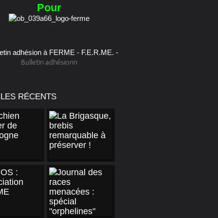
Pour
...
Bulletin adhésionn
CLES RÉCENTS