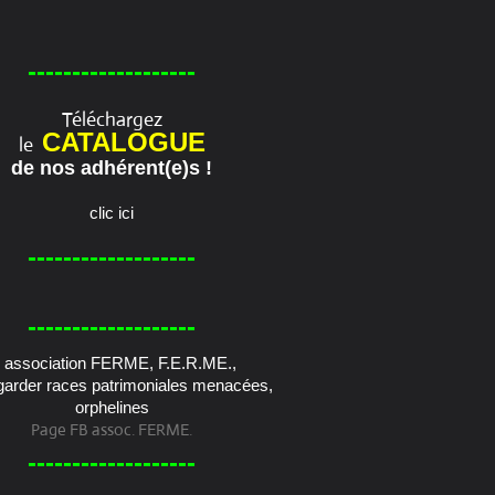
-------------------
Téléchargez
CATALOGUE
le
de nos adhérent(e)s !
clic ici
-------------------
-------------------
Page FB assoc. FERME.
-------------------