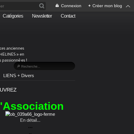
Connexion
+
Créer mon blog
Catégories
Newsletter
Contact
aces anciennes
PHELINES » en
 passionné·es !
LIENS + Divers
UVREZ
l'Association
En détail...
...
..