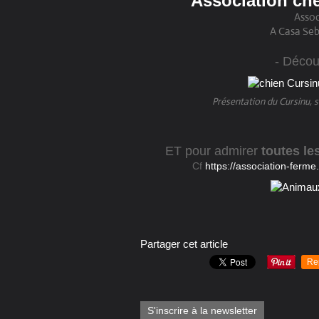
Association ch
Assoc
A Casa Se
- Décou
Présentation du Cursinu, se
ET pour admirer
toutes le
Cf
https://association-ferm
Partager cet article
Re
S'inscrire à la newsletter