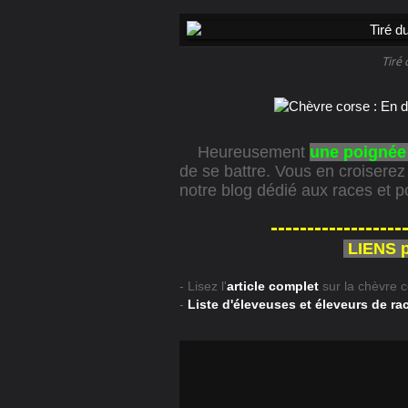
Tiré 
Heureusement
une poignée 
de se battre. Vous en croisere
notre blog dédié aux races et 
------------------
LIENS po
- Lisez l'
article complet
sur la chèvre 
-
Liste d'éleveuses et éleveurs de ra