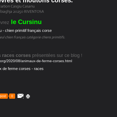
èvres et moutons corses.
iation Casgiu Casanu
bbiaghja 20250 RIVENTOSA
le Cursinu
vrez
ul chien français catégorie chiens primitifs.
...
s races corses
présentées sur ce blog !
e.org/2020/08/animaux-de-ferme-corses.html
post
0