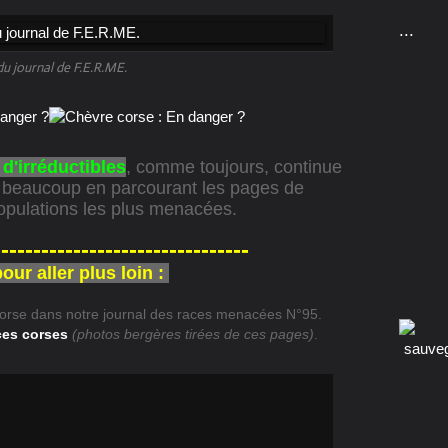
...
du journal de F.E.R.ME.
d'irréductibles
, comme toujours, continue
z beaucoup en parcourant les pages de
populations les plus menacées.
--------------------------------
ur aller plus loin :
corse dans notre journal des races menacées N°95.
ces corses
(photos bergères tirées de ces pages)
.