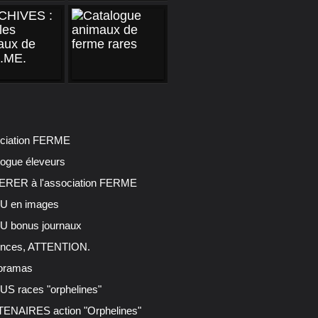
ciation FERME
logue éleveurs
RER à l'association FERME
 en images
 bonus journaux
nces, ATTENTION.
oramas
S races "orphelines"
ENAIRES action "Orphelines"