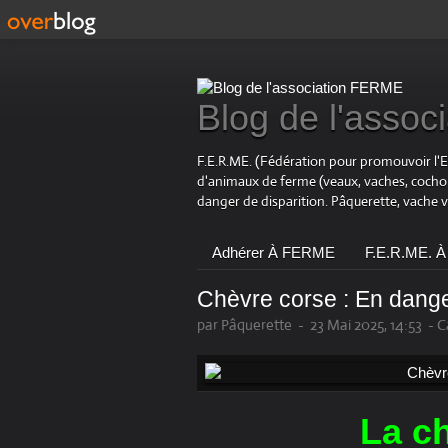
Blog de l'asso
F.E.R.ME. (Fédération pour promouvoir l'
d'animaux de ferme (veaux, vaches, coch
danger de disparition. Pâquerette, vache 
Adhérer À FERME
F.E.R.ME. À
Chèvre corse : En dang
par Pâquerette
-
23 Mai 2025, 14:53
-
C
La c