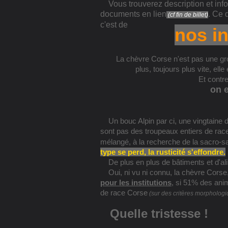
Vous trouverez description et info
documents en lien
.
Ce d
(cf fin de billet)
c'est de
nos i
La chèvre Corse n'est pas une gross
plus, toujours plus vite, elle
Et contr
on e
Un bouc Alpin par ci, une vingtaine 
sont pas des troupeaux entiers de rac
mélangé, à la recherche de la sacro-s
type se perd, la rusticité s'effondre.
De plus en plus de bâtiments et d'ali
Oui, ni vu ni connu, la chèvre Corse
pour les institutions
, si 51% des anim
de race Corse
(sur des critères morphologi
Quelle tristesse !