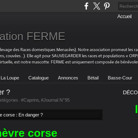
Accueil
ciation FERME
Elevage des Races domestiques Menacées). Notre association promeut les r
ons, couvées…). Elle agit pour SAUVEGARDER les races et populations « OR
virtuelle, est notre mascotte. FERME est uniquement composée de bénévoles
 La Loupe
Catalogue
Annonces
Bétail
Basse-Cour
er ?
DÉCO
atégories :
,
#Caprins
#Journal N°95
hèvre corse