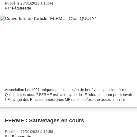
Publié le 25/01/2023 à 15:44
Par
Pâquerette
Association Loi 1901 uniquement composée de bénévoles passionné·e·s
Qui sommes-nous ? FERME est l'acronyme de : F édération pour promouvoir
l' E levage des R aces domestiques ME nacées; c'est une association loi
1901 créée en 1990 dont le siège social,...
FERME : Sauvetages en cours
Publié le 22/01/2023 à 19:58
Par
Pâquerette