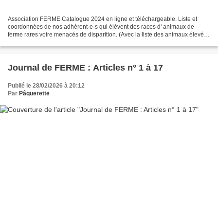
Association FERME Catalogue 2024 en ligne et téléchargeable. Liste et
coordonnées de nos adhérent·e·s qui élèvent des races d' animaux de
ferme rares voire menacés de disparition. (Avec la liste des animaux élevés)
+ Coordonnées de nos associations amies...
Journal de FERME : Articles n° 1 à 17
Publié le 28/02/2026 à 20:12
Par
Pâquerette