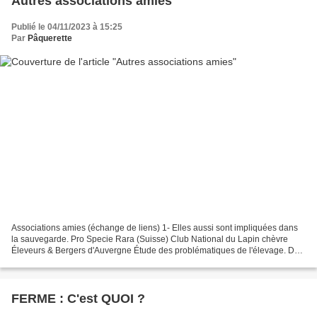
Autres associations amies
Publié le 04/11/2023 à 15:25
Par
Pâquerette
Associations amies (échange de liens) 1- Elles aussi sont impliquées dans
la sauvegarde. Pro Specie Rara (Suisse) Club National du Lapin chèvre
Éleveurs & Bergers d'Auvergne Étude des problématiques de l'élevage. De
très lointains ami·e·s... Une mine...
FERME : C'est QUOI ?