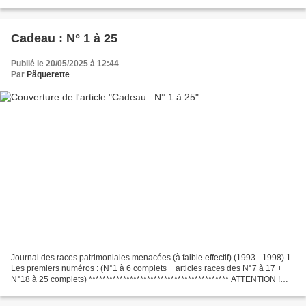
******************************************************************************;...
Cadeau : N° 1 à 25
Publié le 20/05/2025 à 12:44
Par
Pâquerette
Journal des races patrimoniales menacées (à faible effectif) (1993 - 1998) 1-
Les premiers numéros : (N°1 à 6 complets + articles races des N°7 à 17 +
N°18 à 25 complets) ***************************************** ATTENTION !
Contact F.E.R.ME. : Nouvelle...