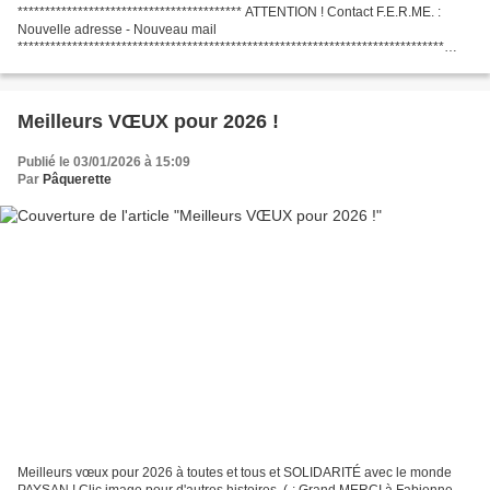
***************************************** ATTENTION ! Contact F.E.R.ME. :
Nouvelle adresse - Nouveau mail
******************************************************************************
Téléchargez les articles du Journal de F.E.R.ME. parus entre 1992...
Meilleurs VŒUX pour 2026 !
Publié le 03/01/2026 à 15:09
Par
Pâquerette
Meilleurs vœux pour 2026 à toutes et tous et SOLIDARITÉ avec le monde
PAYSAN ! Clic image pour d'autres histoires. (-; Grand MERCI à Fabienne