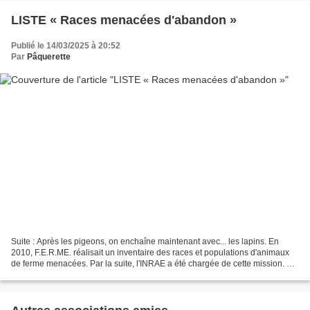
LISTE « Races menacées d'abandon »
Publié le 14/03/2025 à 20:52
Par
Pâquerette
Suite : Après les pigeons, on enchaîne maintenant avec... les lapins. En
2010, F.E.R.ME. réalisait un inventaire des races et populations d'animaux
de ferme menacées. Par la suite, l'INRAE a été chargée de cette mission. En
2014, un premier rapport fut...