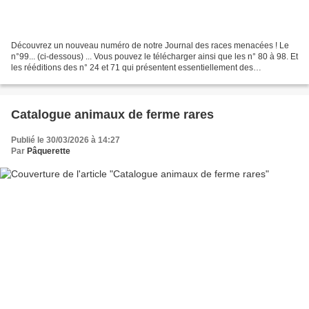
Découvrez un nouveau numéro de notre Journal des races menacées ! Le
n°99... (ci-dessous) ... Vous pouvez le télécharger ainsi que les n° 80 à 98. Et
les rééditions des n° 24 et 71 qui présentent essentiellement des
"orphelines". Sans oublier, notre incontournable...
Catalogue animaux de ferme rares
Publié le 30/03/2026 à 14:27
Par
Pâquerette