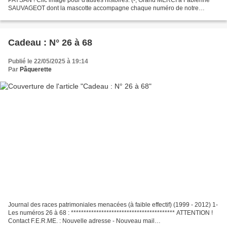
SAUVAGEOT dont la mascotte accompagne chaque numéro de notre
journal des races et populations orphelines .
Cadeau : N° 26 à 68
Publié le 22/05/2025 à 19:14
Par
Pâquerette
Journal des races patrimoniales menacées (à faible effectif) (1999 - 2012) 1-
Les numéros 26 à 68 : ***************************************** ATTENTION !
Contact F.E.R.ME. : Nouvelle adresse - Nouveau mail