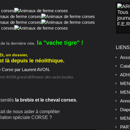
la "vache tigre" !
de la dernière née,
LIENS
Et, un dossier,
Asso
st là depuis le néolithique.
Cata
ADHE
ent AVON grand défenseur des races locales.
MENU
MENU
ésentés
la brebis et le cheval corses.
Anno
Diap
ait de nous aider à compléter
ilation spéciale CORSE ?
MENU
PART