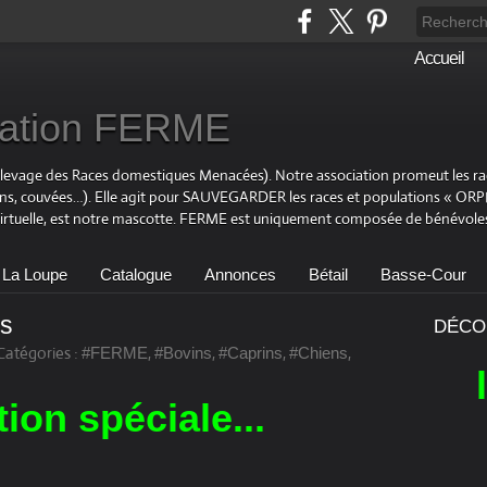
Accueil
ciation FERME
Elevage des Races domestiques Menacées). Notre association promeut les r
ons, couvées…). Elle agit pour SAUVEGARDER les races et populations « OR
virtuelle, est notre mascotte. FERME est uniquement composée de bénévoles
 La Loupe
Catalogue
Annonces
Bétail
Basse-Cour
es
DÉCO
Catégories :
,
,
,
,
#FERME
#Bovins
#Caprins
#Chiens
ion spéciale...