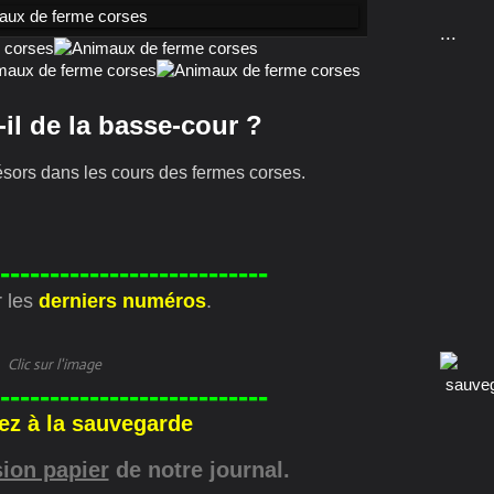
...
-il de la basse-cour ?
résors dans les cours des fermes corses.
---------------------------
 les
derniers numéros
.
Clic sur l'image
---------------------------
pez à la sauvegarde
sion papier
de notre journal.