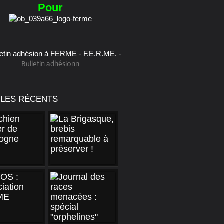
Pour
...
Bulletin adhésionn
CLES RÉCENTS