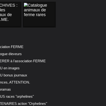
ciation FERME
logue éleveurs
RER à l'association FERME
 en images
 bonus journaux
nces, ATTENTION.
oramas
S races "orphelines"
ENAIRES action "Orphelines"