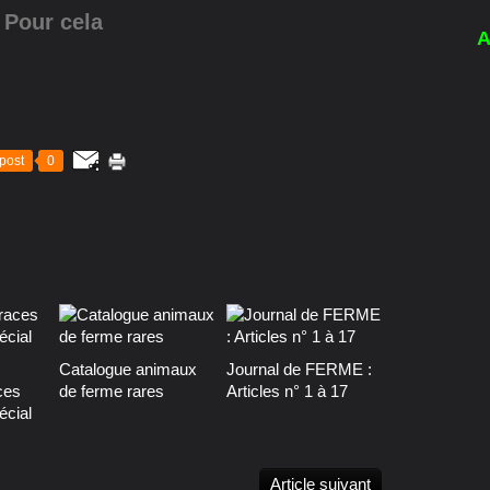
Pour cela
A
post
0
Catalogue animaux
Journal de FERME :
ces
de ferme rares
Articles n° 1 à 17
écial
Article suivant