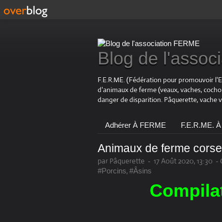
Blog de l'asso
F.E.R.ME. (Fédération pour promouvoir l'
d'animaux de ferme (veaux, vaches, coch
danger de disparition. Pâquerette, vache 
Adhérer À FERME
F.E.R.ME. À
Animaux de ferme cors
par Pâquerette
-
17 Août 2020, 13:30
-
,
#Porcins
#Âsins
Compilat