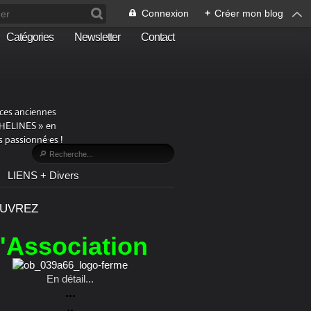
Connexion
+
Créer mon blog
Catégories
Newsletter
Contact
aces anciennes
PHELINES » en
 passionné·es !
LIENS + Divers
UVREZ
l'Association
En détail...
...
..