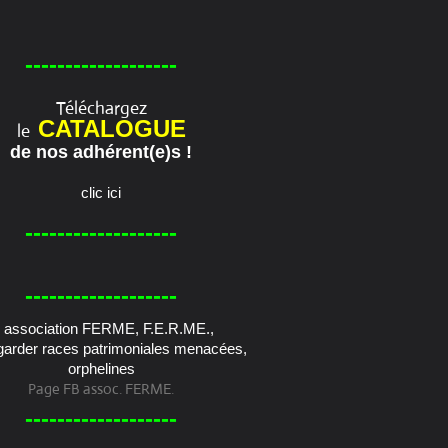
-------------------
Téléchargez
CATALOGUE
le
de nos adhérent(e)s !
clic ici
-------------------
-------------------
Page FB assoc. FERME.
-------------------