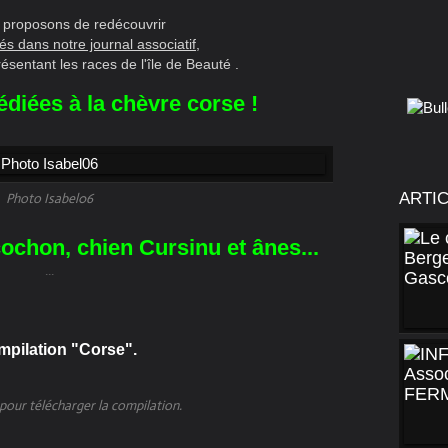
 proposons de redécouvrir
iés dans notre journal associatif,
ésentant les races de l'île de Beauté .
diées à la chèvre corse !
Photo Isabel06
ARTI
ochon, chien Cursinu et ânes...
...
mpilation "Corse".
 pour télécharger la compilation.