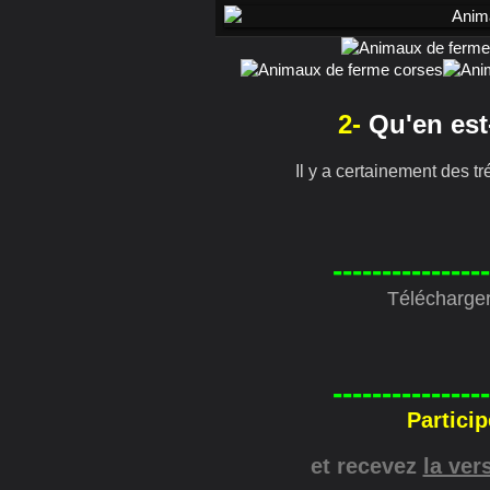
2-
Qu'en est
Il y a certainement des t
----------------
Télécharger
----------------
Partici
et recevez
la ver