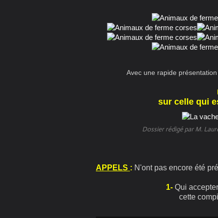
Avec une rapide présentation 
sur celle qui e
Dossier rédigé par M. Laur
APPELS
:
N'ont pas encore été pr
1-
Qui accepter
cette comp