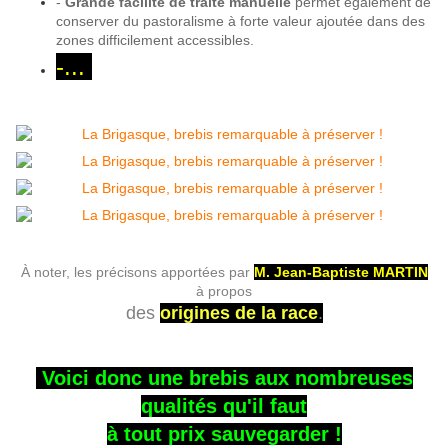
-
Grande facilité de traite manuelle
permet également de
conserver du pastoralisme à forte valeur ajoutée dans des
zones difficilement accessibles.
-...
À noter, les précisons apportées par
M. Jean-Baptiste MARTIN
à propos
des
origines de la race
.
Voici donc une brebis aux nombreuses
qualités qu'il faut
à tout prix sauvegarder !