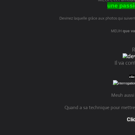
une passio
Devinez laquelle grâce aux photos qui suiven
MEUH
que va
R
Il va con
clic
..
Meuh aussi 
Quand a sa technique pour mettre so
Clic