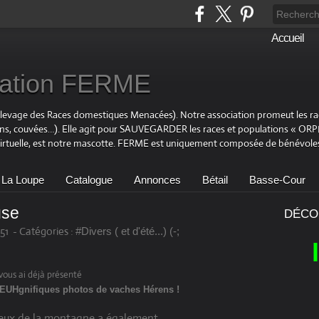
Accueil
ciation FERME
Elevage des Races domestiques Menacées). Notre association promeut les r
ons, couvées…). Elle agit pour SAUVEGARDER les races et populations « OR
virtuelle, est notre mascotte. FERME est uniquement composée de bénévoles
 La Loupe
Catalogue
Annonces
Bétail
Basse-Cour
use
DÉCO
51
-
Catégories :
#Divers ( et d'été...) (-;
vous ai déjà présenté
EUHgnifiques photos de vaches Hérens !
ux de la montagne a également