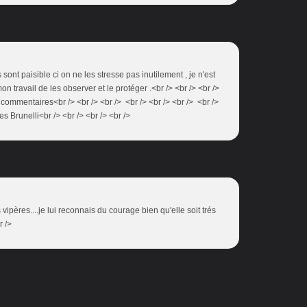
s sont paisible ci on ne les stresse pas inutilement , je n'est
on travail de les observer et le protéger .<br /> <br /> <br />
 commentaires<br /> <br /> <br /> <br /> <br /> <br /> <br />
es Brunelli<br /> <br /> <br /> <br />
vipères....je lui reconnais du courage bien qu'elle soit trés
r />