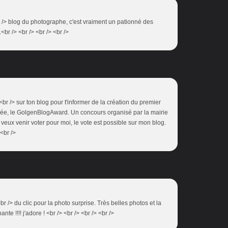
br /> blog du photographe, c'est vraiment un pationné des
<br /> <br /> <br /> <br />
<br /> sur ton blog pour t'informer de la création du premier
née, le GolgenBlogAward. Un concours organisé par la mairie
u veux venir voter pour moi, le vote est possible sur mon blog.
<br />
br /> du clic pour la photo surprise. Très belles photos et la
te !!!! j'adore ! <br /> <br /> <br /> <br />