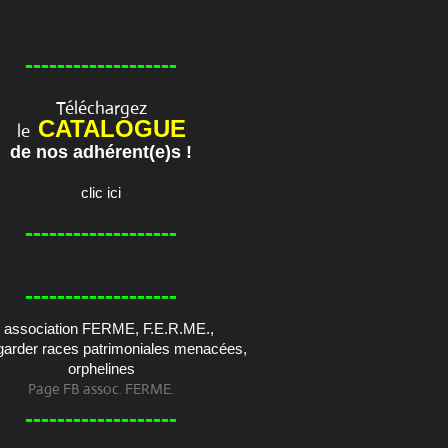
-------------------
Téléchargez
CATALOGUE
le
de nos adhérent(e)s !
clic ici
-------------------
-------------------
Page FB assoc. FERME.
-------------------