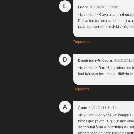
L
Lucha
01/10/2011 19:00
<br /> <br /> Bravo à ce photograph
l'occasion de tenir un bébé anaco
peau des serpents est<br /> douce 
Répondre
D
Dominique-Anoucha
01/10/2011 
<br /> <br /> Brrrrrr! je préfère le
font hérisser les miens! Hihi!<br /
Répondre
A
Anne
24/09/2011 15:10
<br /> <br /> Ah yes ! J'ai compris 
bêtes que j'évite ! Un jour une vipè
s'apprêtait à<br /> s'installer au s
débarassée de cette pique assiette