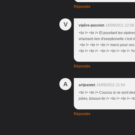
Répondre
V
vipère-passion
16/09/2011 22:58
<br /> <br /> Et pourtant les vipère
vriamant rien d'exeptionelle c'est m
<br /> <br /> <br /> merci pour vos
<br /> <br /> <br /> <br /> <br /> Yv
Répondre
A
artjeantet
16/09/2011 21:54
<br /> <br /> Coucou si ce sont des 
jolies, bisous<br /> <br /> <br /> <b
Répondre