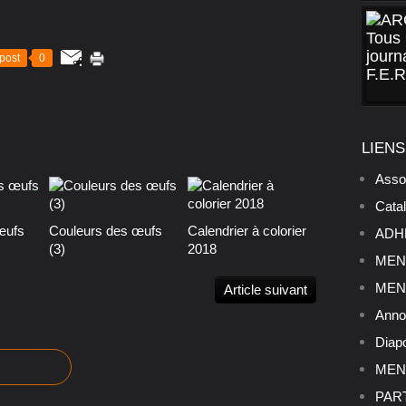
post
0
LIENS
Asso
Cata
œufs
Couleurs des œufs
Calendrier à colorier
ADHE
(3)
2018
MENU
MENU
Article suivant
Anno
Diap
MENU
PART