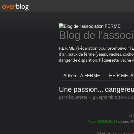
Blog de l'asso
F.E.R.ME. (Fédération pour promouvoir l'
d'animaux de ferme (veaux, vaches, coch
danger de disparition. Pâquerette, vache 
Adhérer À FERME
F.E.R.ME. À
Une passion... dangere
par Pâquerette
-
4 Septembre 2011, 08:
Je 
Yves BRUNELLI
et ses M
MEUH, cet amoure