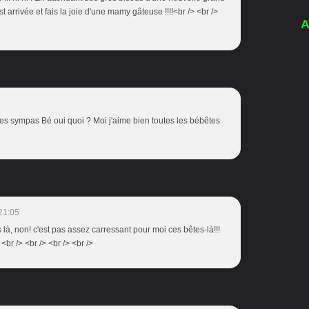
st arrivée et fais la joie d'une mamy gâteuse !!!!<br /> <br />
A
êtes sympas Bé oui quoi ? Moi j'aime bien toutes les bébêtes
21:05
 là, non! c'est pas assez carressant pour moi ces bêtes-là!!!
<br /> <br /> <br /> <br />