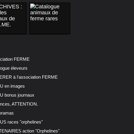
ciation FERME
logue éleveurs
RER à l'association FERME
 en images
 bonus journaux
nces, ATTENTION.
oramas
S races "orphelines"
ENAIRES action "Orphelines"