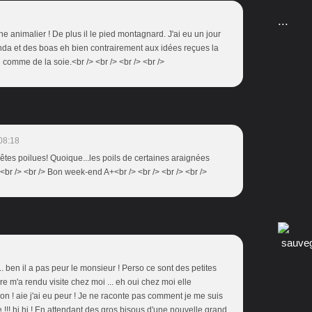
...
e animalier ! De plus il le pied montagnard. J'ai eu un jour
nda et des boas eh bien contrairement aux idées reçues la
comme de la soie.<br /> <br /> <br /> <br />
08:18
s bêtes poilues! Quoique...les poils de certaines araignées
> <br /> <br /> Bon week-end A+<br /> <br /> <br /> <br />
.... ben il a pas peur le monsieur ! Perso ce sont des petites
re m'a rendu visite chez moi ... eh oui chez moi elle
alon ! aie j'ai eu peur ! Je ne raconte pas comment je me suis
 !!! hi hi ! En attendant des gros bisous d'une nouvelle grand