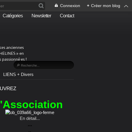
Connexion
+
Créer mon blog
Catégories
Newsletter
Contact
aces anciennes
PHELINES » en
 passionné·es !
LIENS + Divers
UVREZ
l'Association
En détail...
...
..