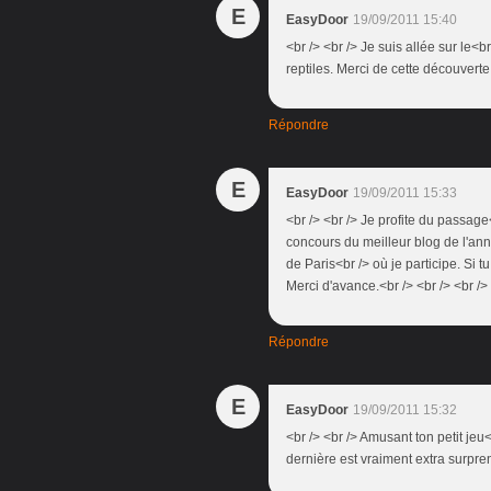
E
EasyDoor
19/09/2011 15:40
<br /> <br /> Je suis allée sur le<
reptiles. Merci de cette découverte.
Répondre
E
EasyDoor
19/09/2011 15:33
<br /> <br /> Je profite du passage
concours du meilleur blog de l'an
de Paris<br /> où je participe. Si t
Merci d'avance.<br /> <br /> <br /> 
Répondre
E
EasyDoor
19/09/2011 15:32
<br /> <br /> Amusant ton petit jeu<
dernière est vraiment extra surprenan