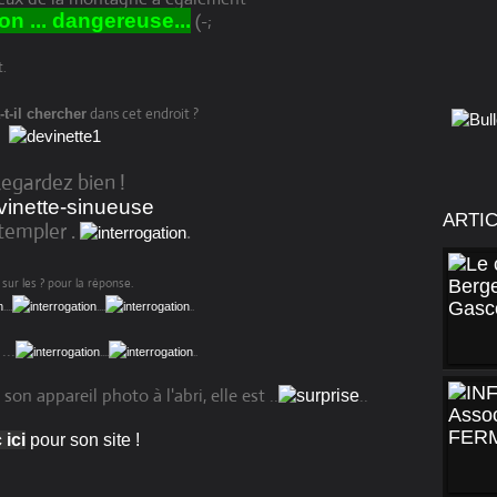
n ... dangereuse...
(-;
t.
dans cet endroit ?
-t-il chercher
egardez bien !
ARTI
templer .
.
sur les ? pour la réponse.
....
....
..
...
....
..
n appareil photo à l'abri, elle est ..
..
 ici
pour son site !