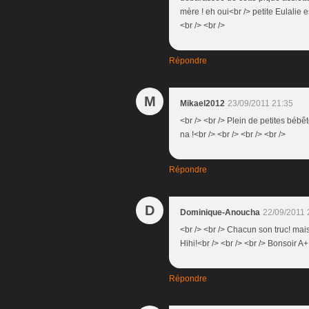
mère ! eh oui<br /> petite Eulalie e
<br /> <br />
Répondre
M
Mikael2012
23/09/2011 21:35
<br /> <br /> Plein de petites béb
na !<br /> <br /> <br /> <br />
Répondre
D
Dominique-Anoucha
22/09/2011 
<br /> <br /> Chacun son truc! mais
Hihi!<br /> <br /> <br /> Bonsoir A+ 
Répondre