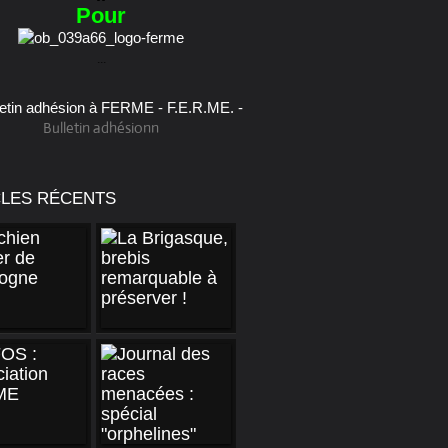
Pour
...
Bulletin adhésionn
CLES RÉCENTS