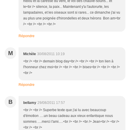
hibou et la caresse du vent, le vol des chauve-souris... et
le<br /> silence, la paix... Maintenant y'a l'autorurte, les
lampadaires, et les oiseaux sont si rares... ce dimanche j'ai vu
au plus une poignée d'hirondelles et deux hérons Bon am<br
/> <br /> <br /> <br />
Répondre
M
Michèle
30/08/2011 10:19
<br /> <br /> demain blog day<br /> <br /> <br /> ton lien à
l'honneur chez moi<br /> <br /> <br /> bises<br /> <br /> <br />
<br />
Répondre
B
bellamy
29/08/2011 17:57
<br /> <br /> Superbe texte que j'ai lu avec beaucoup
d'émotion .....un beau cadeau aux vieux enfantsque nous
sommes .....merci l'ami.....<br /> <br /> <br /> Jean<br /> <br />
<br /> <br />