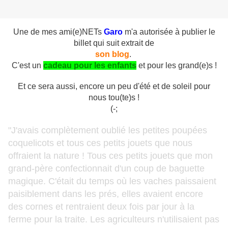
Une de mes ami(e)NETs
Garo
m'a autorisée à publier le
billet qui suit extrait de
son blog
.
C'est un
cadeau pour les enfants
et pour les grand(e)s !
Et ce sera aussi, encore un peu d'été et de soleil pour
nous tou(te)s !
(-;
"J'avais complètement oublié les petites poupées
coquelicots et tous ces petits jouets que nous
offraient la nature ! Tous ces petits jouets que mon
grand-père confectionnait d'un coup de baguette
magique. C'était du temps où les vaches paissaient
paisiblement dans les prés, elles avaient encore
des cornes et rentraient deux fois par jour à la
ferme pour la traite. Les agriculteurs n'utilisaient pas