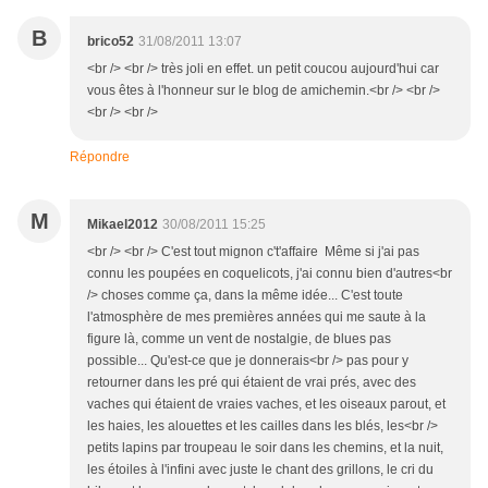
B
brico52
31/08/2011 13:07
<br /> <br /> très joli en effet. un petit coucou aujourd'hui car
vous êtes à l'honneur sur le blog de amichemin.<br /> <br />
<br /> <br />
Répondre
M
Mikael2012
30/08/2011 15:25
<br /> <br /> C'est tout mignon c't'affaire Même si j'ai pas
connu les poupées en coquelicots, j'ai connu bien d'autres<br
/> choses comme ça, dans la même idée... C'est toute
l'atmosphère de mes premières années qui me saute à la
figure là, comme un vent de nostalgie, de blues pas
possible... Qu'est-ce que je donnerais<br /> pas pour y
retourner dans les pré qui étaient de vrai prés, avec des
vaches qui étaient de vraies vaches, et les oiseaux parout, et
les haies, les alouettes et les cailles dans les blés, les<br />
petits lapins par troupeau le soir dans les chemins, et la nuit,
les étoiles à l'infini avec juste le chant des grillons, le cri du