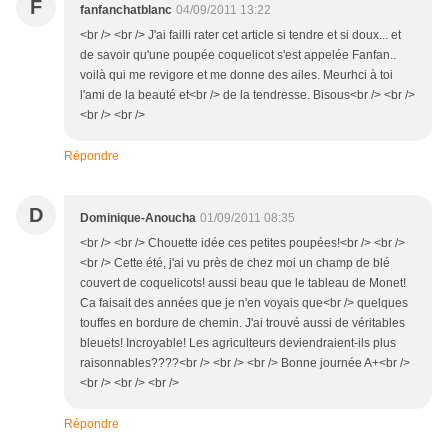
F
fanfanchatblanc
04/09/2011 13:22
<br /> <br /> J'ai failli rater cet article si tendre et si doux... et
de savoir qu'une poupée coquelicot s'est appelée Fanfan..
voilà qui me revigore et me donne des ailes. Meurhci à toi
l'ami de la beauté et<br /> de la tendresse. Bisous<br /> <br />
<br /> <br />
Répondre
D
Dominique-Anoucha
01/09/2011 08:35
<br /> <br /> Chouette idée ces petites poupées!<br /> <br />
<br /> Cette été, j'ai vu près de chez moi un champ de blé
couvert de coquelicots! aussi beau que le tableau de Monet!
Ca faisait des années que je n'en voyais que<br /> quelques
touffes en bordure de chemin. J'ai trouvé aussi de véritables
bleuets! Incroyable! Les agriculteurs deviendraient-ils plus
raisonnables????<br /> <br /> <br /> Bonne journée A+<br />
<br /> <br /> <br />
Répondre