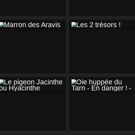
FERME :
ORPHELINES
SAUVETAGES EN
COURS
MARRON DES
LES 2 TRÉSORS !
ARAVIS
LE PIGEON
OIE HUPPÉE DU
JACINTHE OU
TARN - EN DANGER
HYACINTHE
! -