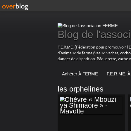
Blog de l'asso
F.E.R.ME. (Fédération pour promouvoir l'
d'animaux de ferme (veaux, vaches, coch
danger de disparition. Pâquerette, vache 
Adhérer À FERME
F.E.R.ME. À
les orphelines