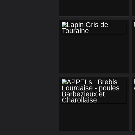
CHÈVRE « MBOUZI
YA SHIMAORÉ » -
MAYOTTE
LAPIN GRIS DE
TOURAINE
APPELS : BREBIS
LOURDAISE -