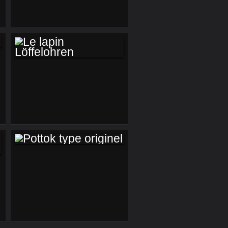
ACTION
"ORPHELINES" :
NOS PARTENAIRES
LE LAPIN
LÖFFELOHREN
POTTOK TYPE
ORIGINEL