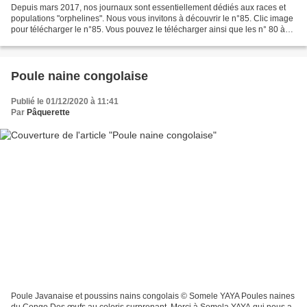
Depuis mars 2017, nos journaux sont essentiellement dédiés aux races et
populations "orphelines". Nous vous invitons à découvrir le n°85. Clic image
pour télécharger le n°85. Vous pouvez le télécharger ainsi que les n° 80 à
84. Et les rééditions des n°...
Poule naine congolaise
Publié le 01/12/2020 à 11:41
Par
Pâquerette
Poule Javanaise et poussins nains congolais © Somele YAYA Poules naines
du Congo Des œufs au coloris surprenant. Merci à Somela YAYA qui nous a