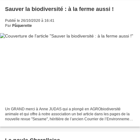
Sauver la biodiversité : à la ferme aussi !
Publié le 26/10/2020 à 16:41
Par
Pâquerette
Un GRAND merci à Anne JUDAS qui a plongé en AGRObiodiversité
animale et qui offre à notre association un bel article dans les pages de la
nouvelle revue "Sesame", héritière de l’ancien Courrier de l’Environnement
de l’Inra. Ainsi que l’indique clairement...