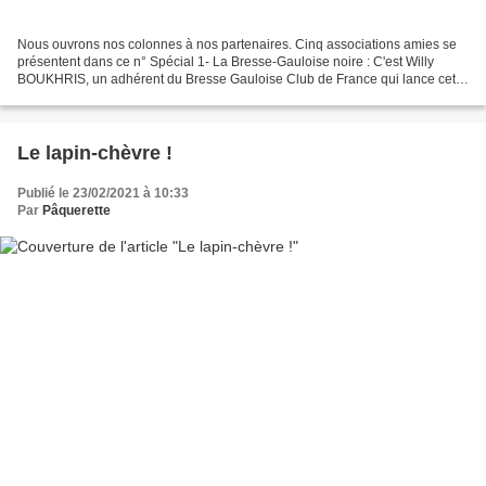
Nous ouvrons nos colonnes à nos partenaires. Cinq associations amies se
présentent dans ce n° Spécial 1- La Bresse-Gauloise noire : C'est Willy
BOUKHRIS, un adhérent du Bresse Gauloise Club de France qui lance cette
série. Il nous alerte à propos de la...
Le lapin-chèvre !
Publié le 23/02/2021 à 10:33
Par
Pâquerette