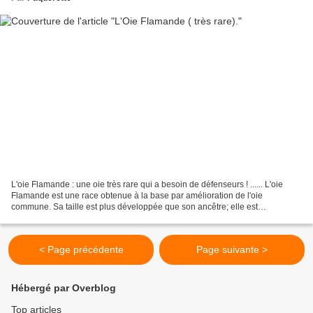
L'oie Flamande : une oie très rare qui a besoin de défenseurs ! ...... L'oie
Flamande est une race obtenue à la base par amélioration de l'oie
commune. Sa taille est plus développée que son ancêtre; elle est
caractérisée par ce fait, que toutes les plumes...
< Page précédente
Page suivante >
Hébergé par Overblog
Top articles