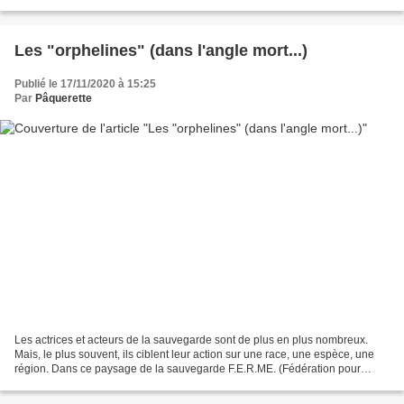
fourrage relativement pauvre et grossier....
Les "orphelines" (dans l'angle mort...)
Publié le 17/11/2020 à 15:25
Par
Pâquerette
Les actrices et acteurs de la sauvegarde sont de plus en plus nombreux.
Mais, le plus souvent, ils ciblent leur action sur une race, une espèce, une
région. Dans ce paysage de la sauvegarde F.E.R.ME. (Fédération pour
promouvoir l'Elevage des Races domestiques...