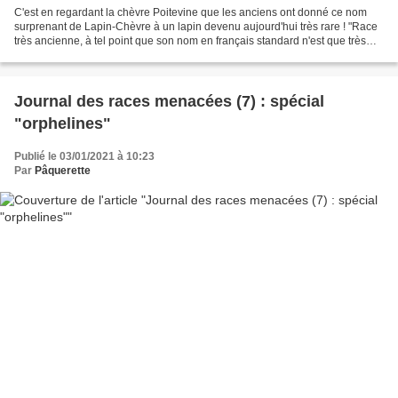
C'est en regardant la chèvre Poitevine que les anciens ont donné ce nom
surprenant de Lapin-Chèvre à un lapin devenu aujourd'hui très rare ! "Race
très ancienne, à tel point que son nom en français standard n'est que très
récent puisqu'on l'appelait principalement...
Journal des races menacées (7) : spécial
"orphelines"
Publié le 03/01/2021 à 10:23
Par
Pâquerette