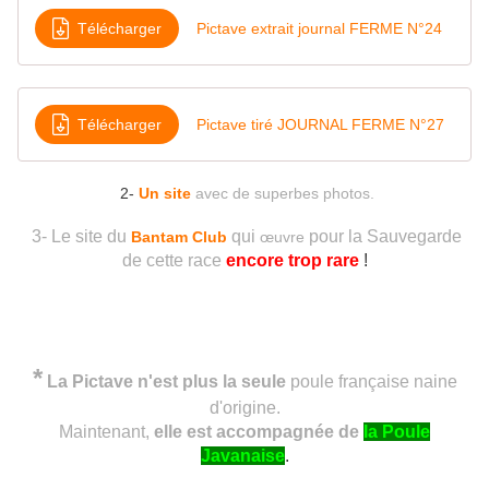
Télécharger
Pictave extrait journal FERME N°24
Télécharger
Pictave tiré JOURNAL FERME N°27
​ 2-
Un site
avec de superbes photos.
3- Le site du
qui
pour la Sauvegarde
Bantam Club
œuvre
de cette race
encore trop rare
!
Les photos de cet article présentant les 2 types sont tirées de leur bulletin.
*
La Pictave n'est plus la seule
poule
française
naine
d'origine.
Maintenant,
elle est accompagnée de
la Poule
Javanaise
.