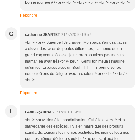
Bonne journée A+<br /> <br /> <br /> <br /> <br /> <br /> <br />
Répondre
C
catherine JEANTET
21/07/2010 19:57
<br /> <br /> Superbe ! Je craque ! Mon papa s'amusait aussi
à élever des races de poules différentes, il a même eu un
grand coq venu d'écosse, je ne m'en souviens pas mais ma
maman en avait trés<br /> peur....Gentil ton meuh ! imagine
qu'un jour tu pases avec un Beuh ! hihiihihi bonne soirée,
nous croûlons de fatigue avec la chaleur !<br /> <br /> <br />
<br />
Répondre
L
L&#039;Autre!
21/07/2010 14:28
<br /> <br /> Non à la mondialisation! Oui à la diversité et la
sauvegarde des espèces. Il y a en marre que des produits
standards, toujours les mêmes bestioles, les mêmes légumes
pour les mêmes décideurs qui<br /> ne pensent quà leur