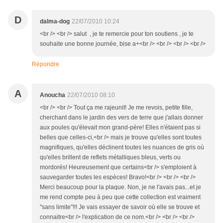
D
dalma-dog
22/07/2010 10:24
<br /> <br /> salut , je te remercie pour ton soutiens , je te
souhaite une bonne journée, bise a+<br /> <br /> <br /> <br />
Répondre
A
Anoucha
22/07/2010 08:10
<br /> <br /> Tout ça me rajeunit! Je me revois, petite fille,
cherchant dans le jardin des vers de terre que j'allais donner
aux poules qu'élevait mon grand-père! Elles n'étaient pas si
belles que celles-ci,<br /> mais je trouve qu'elles sont toutes
magnifiques, qu'elles déclinent toutes les nuances de gris où
qu'elles brillent de reflets métalliques bleus, verts ou
mordorés! Heureusement que certains<br /> s'emploient à
sauvegarder toutes les espèces! Bravo!<br /> <br /> <br />
Merci beaucoup pour la plaque. Non, je ne l'avais pas...et je
me rend compte peu à peu que cette collection est vraiment
"sans limite"!!! Je vais essayer de savoir où elle se trouve et
connaitre<br /> l'explication de ce nom.<br /> <br /> <br />