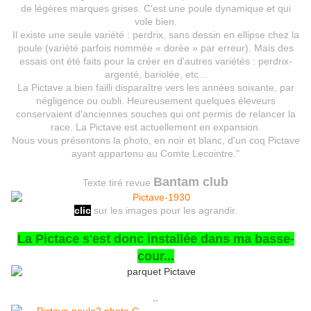
de légères marques grises. C'est une poule dynamique et qui
vole bien.
Il existe une seule variété : perdrix, sans dessin en ellipse chez la
poule (variété parfois nommée « dorée » par erreur). Mais des
essais ont été faits pour la créer en d'autres variétés : perdrix-
argenté, bariolée, etc...
La Pictave a bien failli disparaître vers les années soixante, par
négligence ou oubli. Heureusement quelques éleveurs
conservaient d'anciennes souches qui ont permis de relancer la
race. La Pictave est actuellement en expansion.
Nous vous présentons la photo, en noir et blanc, d'un coq Pictave
ayant appartenu au Comte Lecointre."
Bantam club
Texte tiré revue
clic
sur les images pour les agrandir.
La Pictace s'est donc installée dans ma basse-
cour...
..