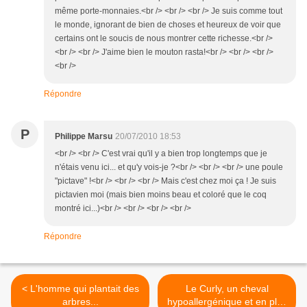
même porte-monnaies.<br /> <br /> <br /> Je suis comme tout
le monde, ignorant de bien de choses et heureux de voir que
certains ont le soucis de nous montrer cette richesse.<br />
<br /> <br /> J'aime bien le mouton rasta!<br /> <br /> <br />
<br />
Répondre
P
Philippe Marsu
20/07/2010 18:53
<br /> <br /> C'est vrai qu'il y a bien trop longtemps que je
n'étais venu ici... et qu'y vois-je ?<br /> <br /> <br /> une poule
"pictave" !<br /> <br /> <br /> Mais c'est chez moi ça ! Je suis
pictavien moi (mais bien moins beau et coloré que le coq
montré ici...)<br /> <br /> <br /> <br />
Répondre
< L'homme qui plantait des
Le Curly, un cheval
arbres...
hypoallergénique et en plus