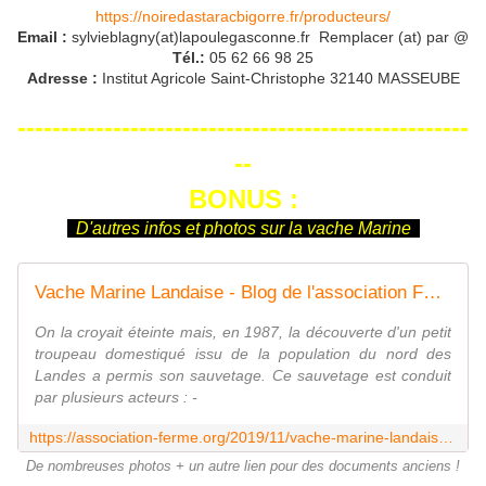
https://noiredastaracbigorre.fr/producteurs/
Email :
sylvieblagny(at)lapoulegasconne.fr
Remplacer (at) par @
Tél.:
05 62 66 98 25
Adresse :
Institut Agricole Saint-Christophe 32140 MASSEUBE
----------------------------------------------------
--
BONUS :
D'autres infos et photos sur la vache Marine
Vache Marine Landaise - Blog de l'association FERME
On la croyait éteinte mais, en 1987, la découverte d'un petit
troupeau domestiqué issu de la population du nord des
Landes a permis son sauvetage. Ce sauvetage est conduit
par plusieurs acteurs : -
https://association-ferme.org/2019/11/vache-marine-landaise.html
De nombreuses photos + un autre lien pour des documents anciens !