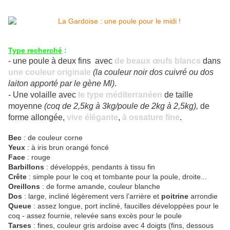
Type recherché
:
- une poule à deux fins avec
de beaux œufs blancs
dans
une couleur originale
(la couleur noir dos cuivré ou dos
laiton apporté par le gène Ml)
.
- Une volaille avec
le type méditerranéen
de taille
moyenne
(coq de 2,5kg à 3kg/poule de 2kg à 2,5kg),
de
forme allongée,
vive élégante
,
à ossature fine
.
Bec
: de couleur corne
Yeux
: à iris brun orangé foncé
Face
: rouge
Barbillons
: développés, pendants à tissu fin
Crête
: simple pour le coq et tombante pour la poule, droite...
Oreillons
: de forme amande, couleur blanche
Dos
: large, incliné légèrement vers l’arrière et
poitrine
arrondie
Queue
: assez longue, port incliné, faucilles développées pour le
coq - assez fournie, relevée sans excès pour le poule
Tarses
: fines, couleur gris ardoise avec 4 doigts (fins, dessous