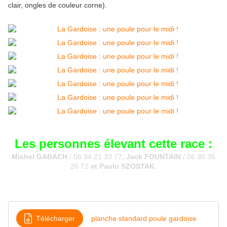
clair, ongles de couleur corne).
Les personnes élevant cette race :
Michel GABACH
/ 06 34 21 33 77
, Jack FOUNTAIN
/ 06 30 36
26 72
et Paulo SZOSTAK.
Télécharger
planche standard poule gardoise