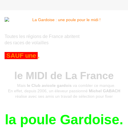
Toutes les régions de France abritent
des races de volailles
SAUF une
,
le MIDI de La France
Mais
le Club avicole gardois
va combler ce manque.
En effet, depuis 2006, un éleveur passionné
Michel GABACH
réalise avec ses amis un travail de sélection pour fixer
la poule Gardoise.