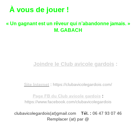
À vous de jouer !
« Un gagnant est un rêveur qui n’abandonne jamais. »
M. GABACH
---------------------------------------------------------------------
----------------
-------------
Joindre le Club avicole gardois
:
------
-------
Site Internet
:
https://clubavicolegardois.com/
Page FB du Club avicole gardois
:
https://www.facebook.com/clubavicolegardois
clubavicolegardois(at)gmail.com
Tél. :
06 47 93 07 46
Remplacer (at) par @