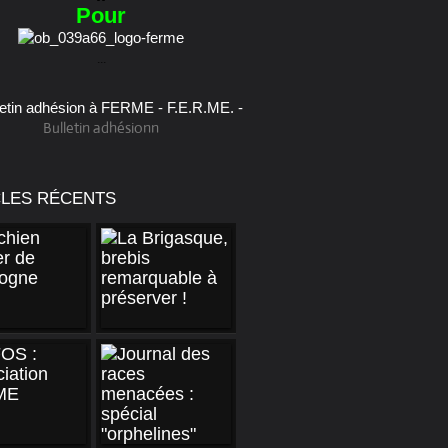
Pour
...
Bulletin adhésionn
CLES RÉCENTS