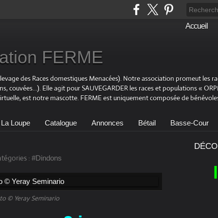
Accueil
ciation FERME
Elevage des Races domestiques Menacées). Notre association promeut les r
ons, couvées…). Elle agit pour SAUVEGARDER les races et populations « OR
virtuelle, est notre mascotte. FERME est uniquement composée de bénévoles
 La Loupe
Catalogue
Annonces
Bétail
Basse-Cour
DÉCO
tégories :
#Dindons
to © Yeray Seminario