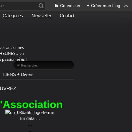
Connexion
+
Créer mon blog
Catégories
Newsletter
Contact
aces anciennes
PHELINES » en
 passionné·es !
LIENS + Divers
UVREZ
l'Association
En détail...
...
..