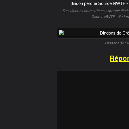
Des dindons domestiques : groupe dind
Source NWTF - dindon 
Dindons de Cr
Répo