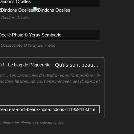
Dindons Ocellés
 Ocellé Photo © Yeray Seminario
Qu'ils sont beaux les dindons (1/3) ! - Le blog de Pâquerette
tez.... Les caroncules du dindon vous font préférer le
ous faire hésiter... de vous étonner avec des dindons et
ticle-qu-ils-sont-beaux-nos-dindons-111958418.html
 admirer les dindons en suivant ce lien.