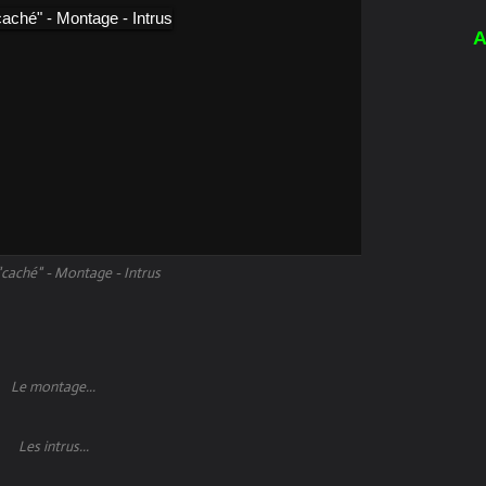
A
caché" - Montage - Intrus
Le montage...
Les intrus...