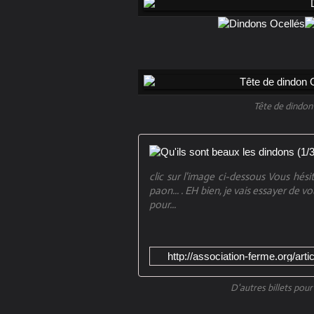
Tête de dindon
clic sur l'image ci-dessous Vous hési
paon... . EH bien, je vais essayer de v
pour...
http://association-ferme.org/ar
D'autres billets pour