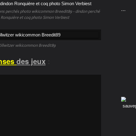
...
ons perchés photo wikicommon Breedit89 - dindon perché
Ronquière et coq photo Simon Verbiest
öllwitzer wikicommon Breedit89
nses
des jeux
: