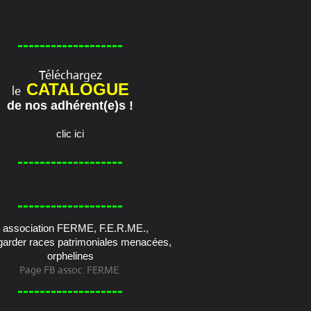
-------------------
Téléchargez
CATALOGUE
le
de nos adhérent(e)s !
clic ici
-------------------
-------------------
Page FB assoc. FERME.
-------------------