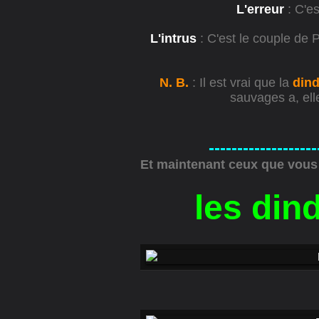
L'erreur
: C'es
L'intrus
: C'est le couple de 
N. B.
: Il est vrai que la
din
sauvages a, ell
-------------------
Et maintenant ceux que vous 
les din