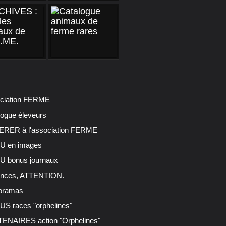
ciation FERME
logue éleveurs
RER à l'association FERME
 en images
 bonus journaux
nces, ATTENTION.
oramas
S races "orphelines"
ENAIRES action "Orphelines"