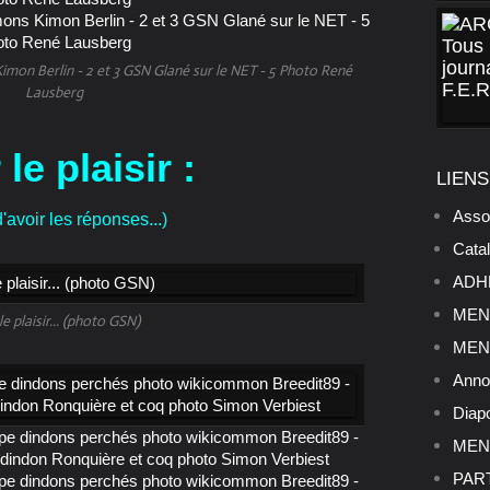
mon Berlin - 2 et 3 GSN Glané sur le NET - 5 Photo René
Lausberg
le plaisir :
LIENS
Asso
'avoir les réponses...)
Cata
ADHE
MENU
le plaisir... (photo GSN)
MENU
Anno
Diap
MENU
PART