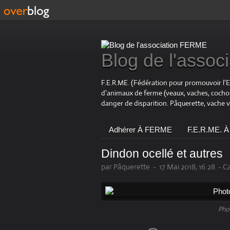
Blog de l'asso
F.E.R.ME. (Fédération pour promouvoir l'
d'animaux de ferme (veaux, vaches, coch
danger de disparition. Pâquerette, vache 
Adhérer À FERME
F.E.R.ME. À
Dindon ocellé et autres
par Pâquerette
-
17 Mai 2018, 16:28
-
Ca
Pho