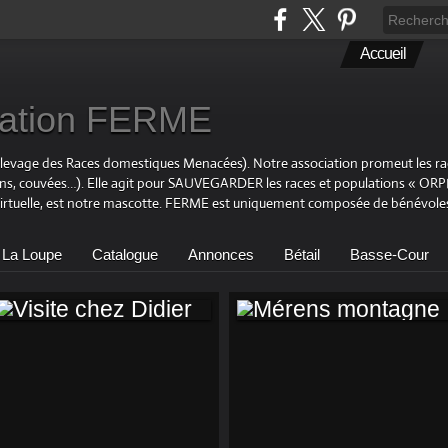
Accueil
ciation FERME
Elevage des Races domestiques Menacées). Notre association promeut les r
ons, couvées…). Elle agit pour SAUVEGARDER les races et populations « OR
virtuelle, est notre mascotte. FERME est uniquement composée de bénévoles
 La Loupe
Catalogue
Annonces
Bétail
Basse-Cour
VISITE CHEZ
MÉRENS
DIDIER
MONTAGNE