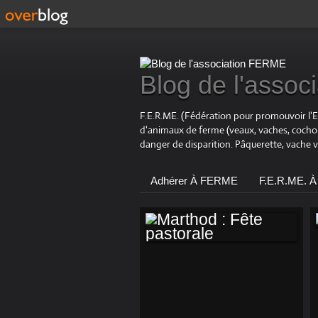
Blog de l'asso
F.E.R.ME. (Fédération pour promouvoir l'
d'animaux de ferme (veaux, vaches, coch
danger de disparition. Pâquerette, vache 
Adhérer À FERME
F.E.R.ME. À
MARTHOD : FÊTE
PASTORALE