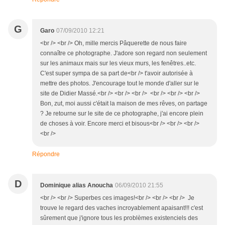
G
Garo
07/09/2010 12:21
<br /> <br /> Oh, mille mercis Pâquerette de nous faire
connaître ce photographe. J'adore son regard non seulement
sur les animaux mais sur les vieux murs, les fenêtres..etc.
C'est super sympa de sa part de<br /> t'avoir autorisée à
mettre des photos. J'encourage tout le monde d'aller sur le
site de Didier Massé.<br /> <br /> <br /> <br /> <br /> <br />
Bon, zut, moi aussi c'était la maison de mes rêves, on partage
? Je retourne sur le site de ce photographe, j'ai encore plein
de choses à voir. Encore merci et bisous<br /> <br /> <br />
<br />
Répondre
D
Dominique alias Anoucha
06/09/2010 21:55
<br /> <br /> Superbes ces images!<br /> <br /> <br /> Je
trouve le regard des vaches incroyablement apaisant!!! c'est
sûrement que j'ignore tous les problèmes existenciels des