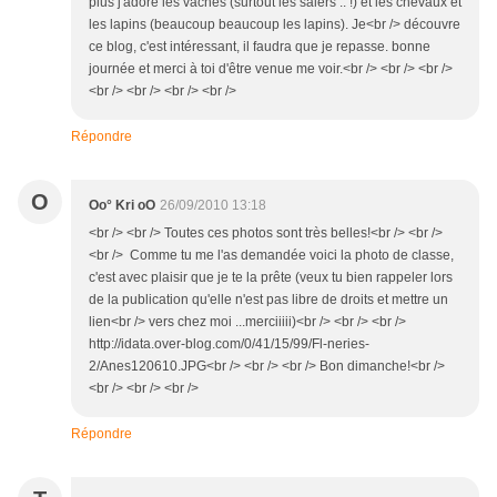
plus j'adore les vaches (surtout les salers .. !) et les chevaux et
les lapins (beaucoup beaucoup les lapins). Je<br /> découvre
ce blog, c'est intéressant, il faudra que je repasse. bonne
journée et merci à toi d'être venue me voir.<br /> <br /> <br />
<br /> <br /> <br /> <br />
Répondre
O
Oo° Kri oO
26/09/2010 13:18
<br /> <br /> Toutes ces photos sont très belles!<br /> <br />
<br /> Comme tu me l'as demandée voici la photo de classe,
c'est avec plaisir que je te la prête (veux tu bien rappeler lors
de la publication qu'elle n'est pas libre de droits et mettre un
lien<br /> vers chez moi ...merciiiii)<br /> <br /> <br />
http://idata.over-blog.com/0/41/15/99/Fl-neries-
2/Anes120610.JPG<br /> <br /> <br /> Bon dimanche!<br />
<br /> <br /> <br />
Répondre