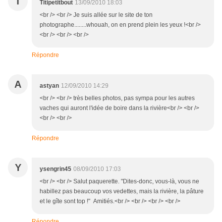
T
Titipetitbout
13/09/2010 18:03
<br /> <br /> Je suis allée sur le site de ton
photographe........whouah, on en prend plein les yeux !<br />
<br /> <br /> <br />
Répondre
A
astyan
12/09/2010 14:29
<br /> <br /> très belles photos, pas sympa pour les autres
vaches qui auront l'idée de boire dans la rivière<br /> <br />
<br /> <br />
Répondre
Y
ysengrin45
08/09/2010 17:03
<br /> <br /> Salut paquerette. "Dites-donc, vous-là, vous ne
habillez pas beaucoup vos vedettes, mais la rivière, la pâture
et le gîte sont top !" Amitiés.<br /> <br /> <br /> <br />
Répondre