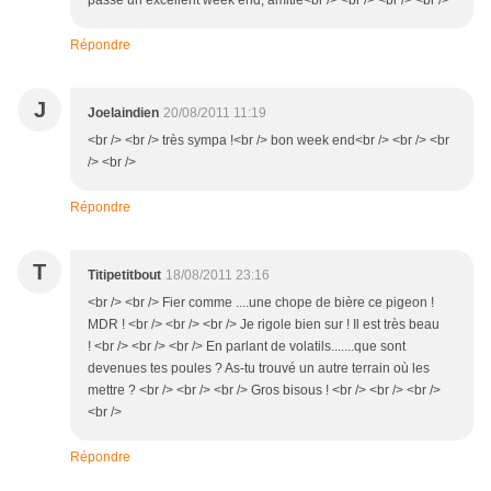
passe un excellent week end, amitié<br /> <br /> <br /> <br />
Répondre
J
Joelaindien
20/08/2011 11:19
<br /> <br /> très sympa !<br /> bon week end<br /> <br /> <br
/> <br />
Répondre
T
Titipetitbout
18/08/2011 23:16
<br /> <br /> Fier comme ....une chope de bière ce pigeon !
MDR ! <br /> <br /> <br /> Je rigole bien sur ! Il est très beau
! <br /> <br /> <br /> En parlant de volatils.......que sont
devenues tes poules ? As-tu trouvé un autre terrain où les
mettre ? <br /> <br /> <br /> Gros bisous ! <br /> <br /> <br />
<br />
Répondre