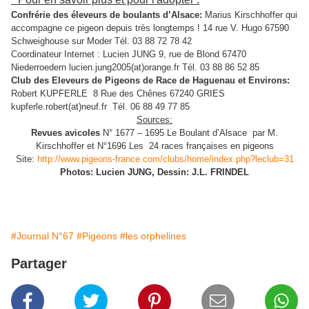
Confrérie des éleveurs de boulants d’Alsace:
Marius Kirschhoffer qui
accompagne ce pigeon depuis très longtemps ! 14 rue V. Hugo 67590
Schweighouse sur Moder Tél. 03 88 72 78 42
Coordinateur Internet : Lucien JUNG 9, rue de Blond 67470
Niederroedern lucien.jung2005(at)orange.fr Tél. 03 88 86 52 85
Club des Eleveurs de Pigeons de Race de Haguenau et Environs:
Robert KUPFERLE 8 Rue des Chênes 67240 GRIES
kupferle.robert(at)neuf.fr Tél. 06 88 49 77 85
Sources:
Revues avicoles
N° 1677 – 1695 Le Boulant d’Alsace par M.
Kirschhoffer et N°1696 Les 24 races françaises en pigeons
Site:
http://www.pigeons-france.com/clubs/home/index.php?leclub=31
Photos: Lucien JUNG, Dessin: J.L. FRINDEL
#Journal N°67
#Pigeons
#les orphelines
Partager