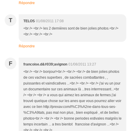
Répondre
T
TELOS
01/08/2011 17:08
<br /> <br /> les 2 dernières sont de bien jolies photos.<br />
<br /> <br /> <br />
Répondre
F
francoise.d&#039;avignon
01/08/2011 13:27
<br /> <br /> bonjour!<br /> <br /> <br /> de bien jolies photos
de ces vaches superbes , de sacrées combattantes , ,
puissantes et vaindicatives ...<br /> <br /> <br /> j'ai vu un jour
un documentaire sur ces animaux là ...tres interrressant...<br
/> <br /> <br /> a vous qui aimez les animaux de fermes j'ai
trouvé quelque chose sur les anes que vous pourrez aller voir
avec ce lien http://prexav.com/l%C3%A2ne-dans-tous-ses-
%C3%A9tats, pas mal non plus , bien expliqué , et de belles
photos<br /> <br /> <br /> bonne periodes estivales malgrès le
temps incertain ... a tres bientot francoise d'avignon ...<br />
<br /> <br /> <br />