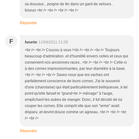
sa douceur... poigne de fer dans un gant de velours..
bisous <br /> <br /> <br /> <br />
Répondre
F
fusette
12/08/2011 21:09
<br /> <br /> Coucou à vous !<br /> <br /> <br /> Toujours
beaucoup d'admiration..et d'humilité envers celles et ceux qui
conservent nos anciennes races...<br /> <br /> <br /> Celle-ci
à des cornes impressionnantes, par leur diamètre à la base.
<br /> <br /> <br /> Savez-vous que les vaches ont
parfaitement conscience de leurs cornes. J'ai le souvenir
d'une (charolaise) qui était particulièrement belliqueuse, à tel
point qu'elle faisait le "grand<br /> ménage" à l'auge,
empêchant les autres de manger. Donc, il fut décidé de lui
couper les cornes..Elle comprit vite que son "arme" avait
disparu..et devint douce comme un agneau..<br /> <br /> <br
/> <br />
Répondre