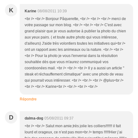
K
Karine
08/08/2011 10:39
<br /> <br /> Bonjour Pâquerette, <br /> <br /> <br /> merci de
votre passage sur mon blog. <br /> <br /> <br /> C'est avec
grand plaisir que je vous autorise à publier la photo du chien
aux yeux pairs. ( et toute autre photo qui vous intéresse,
d'ailleurs) J'aide très volontiers toutes les initiatives qui<br />
ont un rapport avec les animeaux ou la nature. <br /> <br />
<br /> Pour la photo je vous l'enverrai dans la résolution
souhaitée dès que vous m'aurez communiqué vos
coordoonées mail. <br /> <br /> <br /> Il y a aussi un article "
steak et réchauffement climatique" avec une photo de veau
qui pourrait vous intéresser. <br /> <br /> <br /> @plus<br />
<br /> <br /> Karine<br /> <br /> <br /> <br />
Répondre
D
dalma-dog
05/08/2011 09:37
<br /> <br /> Salut mon amie,très jolie les colliers!!!!!!! il fait
lourd et orageux, ce n’est pas mon<br /> temps !!!!!!Hier j’ai