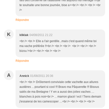
fais des conserve de ratatouille !!!et aujourd’hui ménage !!!!!je
te souhaite une bonne journée, bise a+<br /> <br /> <br /> <br
/>
Répondre
K
kliklak
04/08/2011 21:22
<br /> <br /> Elle a l'air gentille...mais c'est quand même toi
ma vache préférée !!<br /> <br /> <br /> <br /> <br /> <br />
bizou !<br /> <br /> <br /> <br />
Répondre
A
Annick
01/08/2011 20:36
<br /> <br /> Drôlement conviviale cette vachette aux allures
austères ... pourtant si cool !!! Bravo ma Pâquerette !!! Bisous
salés de ma Bretagne ! Y en a aussi des jolies vaches ....
blanches à pois noir<br /> ... marron glacé ! ect ! Tiens demain
j'essaierai de les camescoper ....<br /> <br /> <br /> <br />