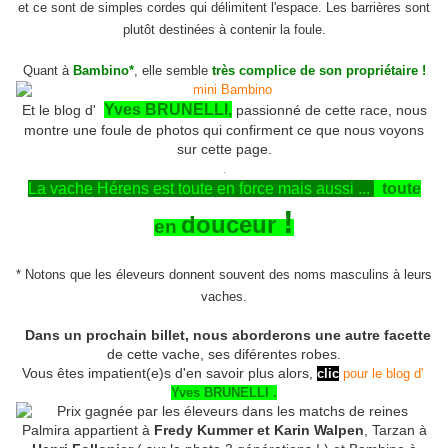
et ce sont de simples cordes qui délimitent l'espace. Les barrières sont
plutôt destinées à contenir la foule.
Quant à
B
ambino*
, elle semble
très complice de son propriétaire !
Yves BRUNELLI,
Et le blog d'
passionné de cette race, nous
montre une foule de photos qui confirment ce que nous voyons
sur cette page.
.
La vache Hérens est toute en force mais aussi ...
toute
!
douceur
en
* Notons que les éleveurs donnent souvent des noms masculins à leurs
vaches.
Dans un prochain billet, nous aborderons une autre facette
de cette vache, ses diférentes robes.
Vous êtes impatient(e)s d'en savoir plus alors,
clic
pour le blog d'
Yves BRUNELLI .
Palmira appartient à
Fredy Kummer et Karin Walpen
, Tarzan à