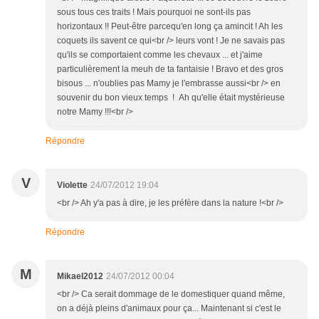
sous tous ces traits ! Mais pourquoi ne sont-ils pas
horizontaux !! Peut-être parcequ'en long ça amincit ! Ah les
coquets ils savent ce qui<br /> leurs vont ! Je ne savais pas
qu'ils se comportaient comme les chevaux ... et j'aime
particulièrement la meuh de ta fantaisie ! Bravo et des gros
bisous ... n'oublies pas Mamy je l'embrasse aussi<br /> en
souvenir du bon vieux temps ! Ah qu'elle était mystérieuse
notre Mamy !!!<br />
Répondre
V
Violette
24/07/2012 19:04
<br /> Ah y'a pas à dire, je les préfère dans la nature !<br />
Répondre
M
Mikael2012
24/07/2012 00:04
<br /> Ca serait dommage de le domestiquer quand même,
on a déjà pleins d'animaux pour ça... Maintenant si c'est le