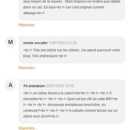
seul moyen de le sauver... Mais l'espèce ne restera pas stable
dans ce cas. En tous<br /> cas c'est original comme
attelage<br />
Répondre
M
monte escalier
23/07/2012 21:20
<br /> Très bel article sur les zèbres. J'ai adoré parcourir votre
blog. Très intéressant.<br />
Répondre
A
Ah popopopo
22/07/2012 15:35
<br /> un zebre blond a le sabot noir<br /> <br /> <br /> ô
merveille<br /> <br /> <br /> Quel est ton rôll ds cette fêtt?<br
/> <br /> <br /> dresseuse dompteuse nourricère, ou
conteuse?<br /> <br /> <br /> A caballo comme tarzan sur un
zèbre mon rêvv!!!<br />
Répondre