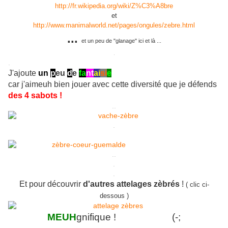
http://fr.wikipedia.org/wiki/Z%C3%A8bre
et
http://www.manimalworld.net/pages/ongules/zebre.html
...
et un peu de "glanage" ici et là ...
.
.
J'ajoute
un
p
eu
d
e
fa
nt
ai
si
e
car j'aimeuh bien jouer avec cette diversité que je défends
des 4 sabots !
..
.
..
.
.
Et pour découvrir
d'autres attelages zèbrés
!
( clic ci-
dessous )
MEUH
gnifique ! (-;