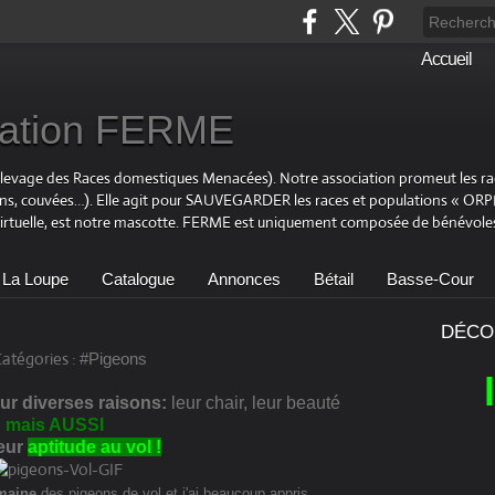
Accueil
ciation FERME
Elevage des Races domestiques Menacées). Notre association promeut les r
ons, couvées…). Elle agit pour SAUVEGARDER les races et populations « OR
virtuelle, est notre mascotte. FERME est uniquement composée de bénévoles
 La Loupe
Catalogue
Annonces
Bétail
Basse-Cour
DÉCO
atégories :
#Pigeons
ur diverses raisons:
leur chair, leur beauté
mais AUSSI
leur
aptitude au vol !
omaine
des pigeons de vol et j'ai beaucoup appris