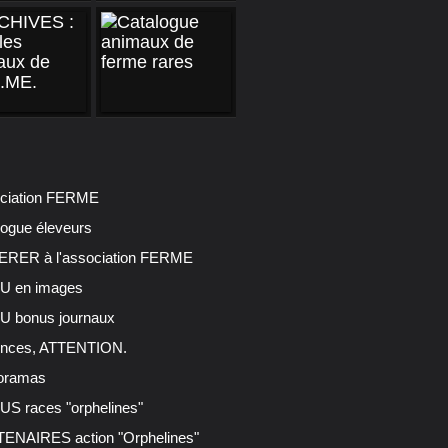
ciation FERME
logue éleveurs
RER à l'association FERME
 en images
 bonus journaux
nces, ATTENTION.
oramas
S races "orphelines"
ENAIRES action "Orphelines"