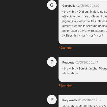
G
Garobulle
02/05/2010 17:09
<br /> <br /> Di diou ! Mais je ne c
été voir le blog, il es drôlement 
pigeons là, c'est<br /> très intéres
aiment bien me laisser une dédicac
en terrasse d'un<br /> restaurant. J
/> Bises<br /> <br /> <br /> <br />
Répondre
P
Poucette
02/05/2010 11:47
<br /> <br /> Bon dimanche, Pâquere
<br /> <br />
Répondre
P
Pâquerette
01/05/2010 12:52
<br /> <br /> MEUH !!!!<br /> <br /