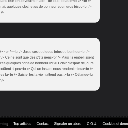
dans leur tenue vestimentaire...de toute beauté<br /> <br />
r mai, quelques clochettes de bonheur et un gros bisou<br />
 />
/> <br /> <br /> Juste ces quelques brins de bonheur<br />
r /> Ce ne sont que des p'tits riens<br /> Mais ils embellissent
ces quelques brins de bonheur<br /> Eclair d'espoir de jours
 coûtent si peu<br /> Qui un instant nous rendent mieux<br />
s là<br /> Saisis- les la vie n'attend pas...<br /> Célange<br
r />
erblog
Top articles
Contact
Signaler un abus
C.G.U.
Cookies et donn