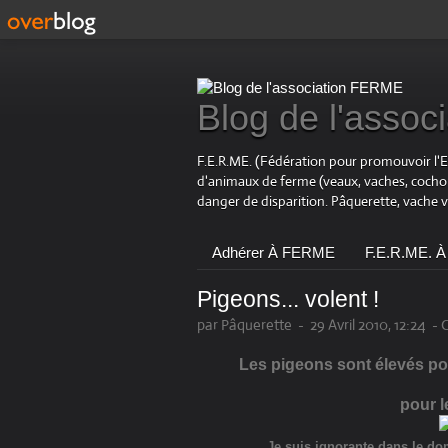
Blog de l'asso
F.E.R.ME. (Fédération pour promouvoir l'
d'animaux de ferme (veaux, vaches, coch
danger de disparition. Pâquerette, vache 
Adhérer À FERME
F.E.R.ME. À
Pigeons... volent !
par Pâquerette
-
29 Avril 2010, 12:24
-
C
Les pigeons sont élevés po
pour 
Je suis ignorante dans le d