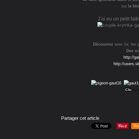
sur
le bl
J'ai eu un petit fa
Découvrez
avec lui, les 
Des no
http://g
http://users.
..
..
Clic
sur l
Partager cet article
Re