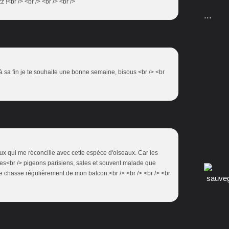
z !<br /> <br /> <br /> <br />
...
à sa fin je te souhaite une bonne semaine, bisous <br /> <br
ux qui me réconcilie avec cette espèce d'oiseaux. Car les
les<br /> pigeons parisiens, sales et souvent malade que
 je chasse régulièrement de mon balcon.<br /> <br /> <br /> <br