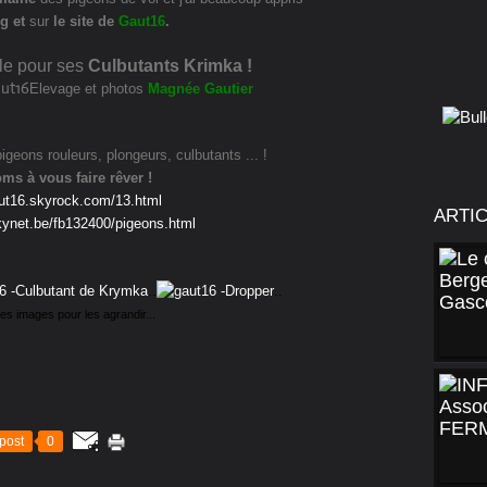
og
et
sur
le site de
Gaut16
.
ible pour ses
Culbutants Krimka !
Elevage et photos
Magnée Gautier
pigeons rouleurs, plongeurs, culbutants ... !
ms à vous faire rêver !
aut16.skyrock.com/13.html
ARTI
skynet.be/fb132400/pigeons.html
..
..
es images pour les agrandir...
post
0