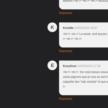
ailleurs !<br /> <br /> <br /> Bizzzzz
Répondre
K
Korielle
02/05/2010 19:07
<br /> <br /> Le week- end touche 
/> <br /> <br />
Répondre
E
EasyDoor
02/05/2010 17:36
<br /> <br /> De vrais beaux oisea
seuls pigeons que je vois se sont 
j'appelle des "rats volants" et que
/>
Répondre