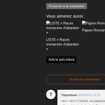
S'inscrire à la newsletter
Vous aimerez aussi :
Pigeon Romai
LISTE « Races
menacées d'abandon
»
Article précédent
Ajouter un commentaire
T
Titipetitbout
09/05/2010 16:10
<br /> <br /> C'est fou, ces pigeons