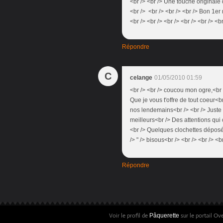
<br /> <br /> Une touche originale 
<br /> <br /> <br /> <br /> Bon 1e
<br /> <br /> <br /> <br /> <br /> <br
Répondre
C
celange
01/05/2010 01:59
<br /> <br /> coucou mon ogre,<br 
Que je vous t'offre de tout coeur<b
nos lendemains<br /> <br /> Juste 
meilleurs<br /> Des attentions qui
<br /> Quelques clochettes déposée
/> " /> bisous<br /> <br /> <br /> <b
Répondre
Voir le profil de
sur le portail Ov
Pâquerette