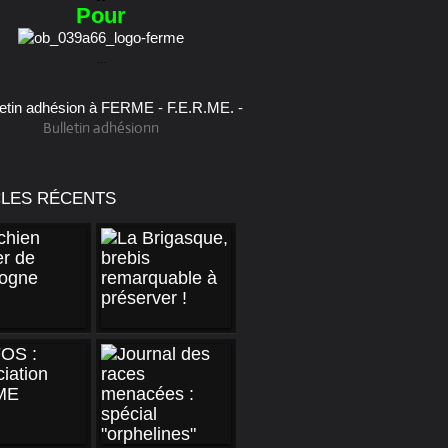
Pour
...
Bulletin adhésionn
CLES RÉCENTS