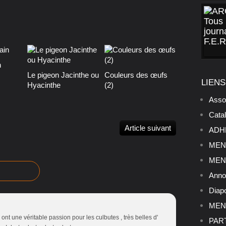
n
Le pigeon Jacinthe ou
Couleurs des œufs
LIENS
Hyacinthe
(2)
Asso
Cata
Article suivant
ADHE
MENU
MENU
Anno
Diap
MENU
 ont une véritable passion pour les culbutes , très belles d'
PART