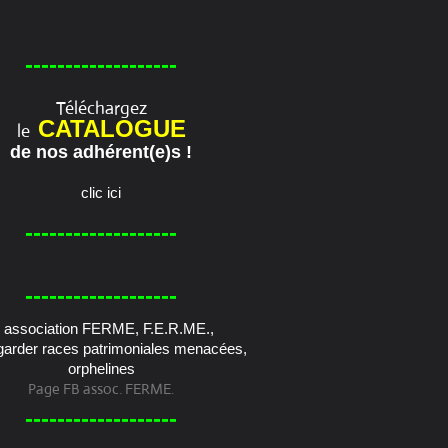
-------------------
Téléchargez
CATALOGUE
le
de nos adhérent(e)s !
clic ici
-------------------
-------------------
Page FB assoc. FERME.
-------------------