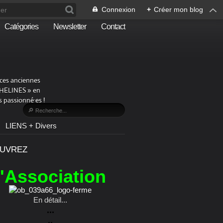
Connexion
+
Créer mon blog
Catégories
Newsletter
Contact
aces anciennes
PHELINES » en
 passionné·es !
LIENS + Divers
UVREZ
l'Association
En détail...
...
..