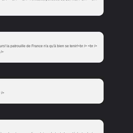
rs! la patrouille de France n'a qu'à bien se tenir!<br /> <br />
 />
 />