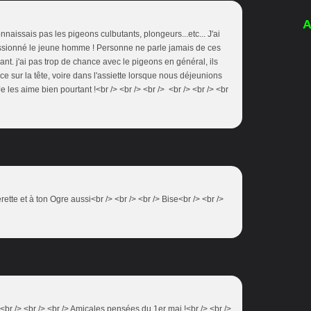
A
onnaissais pas les pigeons culbutants, plongeurs...etc... J'ai
passionné le jeune homme ! Personne ne parle jamais de ces
sant. j'ai pas trop de chance avec le pigeons en général, ils
e sur la tête, voire dans l'assiette lorsque nous déjeunions
e les aime bien pourtant !<br /> <br /> <br /> <br /> <br /> <br
tte et à ton Ogre aussi<br /> <br /> <br /> Bise<br /> <br />
> <br /> <br /> <br /> Amicales pensées du 1er mai !<br /> <br />