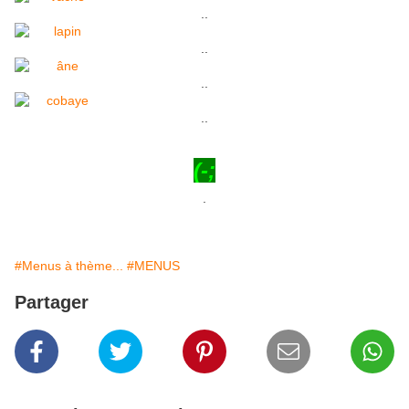
..
..
..
..
(-;
.
#Menus à thème...
#MENUS
Partager