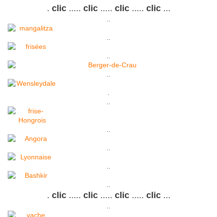
.
clic
.....
clic
.....
clic
.....
clic
...
..
..
..
..
.
..
..
..
..
..
.
clic
.....
clic
.....
clic
.....
clic
...
..