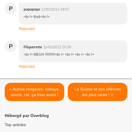
P
popopopo
12/02/2012 09:07
<br /> frisé<br />
Répondre
P
Pâquerette
11/02/2012 20:56
<br /> MEUH !!!!!!!!!!!<br /> <br /> <br /> <br />
Répondre
< Autres rongeurs: cobaye,
La Suisse et ses chèvres
souris, rat, ça frise aussi !
les plus rares ! >
Hébergé par Overblog
Top articles