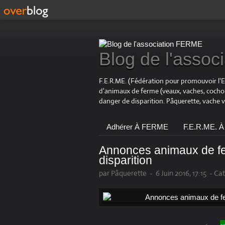
Blog de l'asso
F.E.R.ME. (Fédération pour promouvoir l'
d'animaux de ferme (veaux, vaches, coch
danger de disparition. Pâquerette, vache 
Adhérer À FERME
F.E.R.ME. À
Annonces animaux de fe
disparition
par Pâquerette
-
6 Juin 2016, 17:15
-
Cat