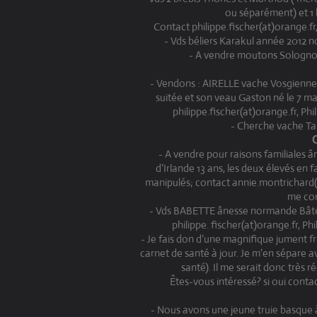
ou séparément) et 1 
Contact philippe.fischer(at)orange.fr
- Vds béliers Karakul année 2012 n
- A vendre moutons Solognots
- Vendons : AIRELLE vache Vosgienne-
suitée et son veau Gaston né le 7 
philippe.fischer(at)orange.fr, Ph
- Cherche vache Tari
- A vendre pour raisons familiales
d’Irlande 13 ans, les deux élevés en 
manipulés; contact annie.montrichard(
me con
- Vds BABETTE ânesse normande Bâtée
philippe. fischer(at)orange.fr, P
- Je fais don d‘une magnifique jument fr
carnet de santé à jour. Je m'en sépare a
santé). Il me serait donc très 
Êtes-vous intéressé? si oui conta
- Nous avons une jeune truie basque 