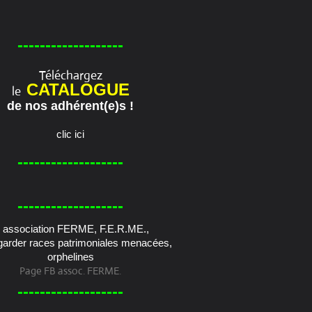
-------------------
Téléchargez
CATALOGUE
le
de nos adhérent(e)s !
clic ici
-------------------
-------------------
Page FB assoc. FERME.
-------------------