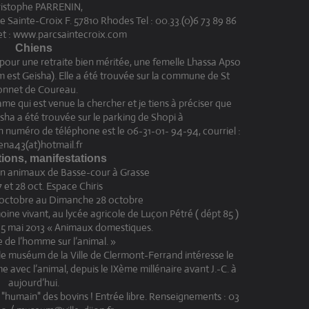
istophe PARRENIN,
e Sainte-Croix F. 57810 Rhodes Tel : 00.33.(0)6 73 89 86
net : www.parcsaintecroix.com
Chiens
cé pour une retraite bien méritée, une femelle Lhassa Apso
m est Geisha). Elle a été trouvée sur la commune de St
nnet de Coureau.
e qui est venue la chercher et je tiens à préciser que
sha a été trouvée sur le parking de Shopi à
n numéro de téléphone est le 06-31-01- 94-94, courriel :
ena43(at)hotmail.fr
ions, manifestations
on animaux de Basse-cour à Grasse
7 et 28 oct. Espace Chiris
 octobre au Dimanche 28 octobre
ine vivant, au lycée agricole de Luçon Pétré ( dépt 85 )
u 5 mai 2013 « Animaux domestiques.
 de l’homme sur l’animal. »
le muséum de la Ville de Clermont-Ferrand intéresse le
e avec l’animal, depuis le IXème millénaire avant J.-C. à
aujourd’hui.
us "humain" des bovins ! Entrée libre. Renseignements : 03