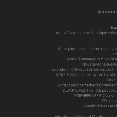
_____________________
Annonc
Bas
- Je suis à la recherche d’un lapin chè
- Après plusieurs années de recherch
ch
Nous déménageons fin août e
Nous gardons quelque
à vendre : - CANELLE (B) née en 2008 -
- WALLIS (A) née en 2009 - en lactati
FILOU
Contact philippe.fischer(at)orange.fr
- DEPARTEMENT 01 : Vds petit trou
PYRENEENNES BIO ainsi q
TEL. 047
- Vends chèvres et ch
- Vds 2 brebis Thônes et Marthod ( mère