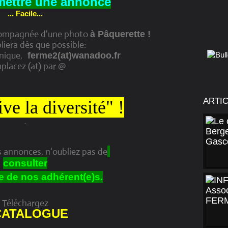
mettre une annonce
... Facile...
compagnée d'une photo
à Pâquerette !
bliera dès que possible:
nique,
ferme2(at)wanadoo.fr
placez (at) par @
ARTI
ve la diversité" !
.
es annonces, n'oubliez pas de
consulter
e de nos adhérent(e)s.
Téléchargez
CATALOGUE