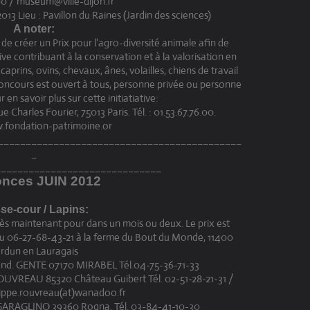
0 / museum@ville-dijon.fr
3 Lieu : Pavillon du Raines (Jardin des sciences)
A noter:
e créer un Prix pour l'agro-diversité animale afin de
e contribuant à la conservation et à la valorisation en
aprins, ovins, chevaux, ânes, volailles, chiens de travail
concours est ouvert à tous, personne privée ou personne
en savoir plus sur cette initiatiative:
 Charles Fourier, 75013 Paris. Tél. : 01.53.67.76.00.
w.fondation-patrimoine.or
____________________________________________
_
______________________________
nces JUIN 2012
se-cour / Lapins:
ès maintenant pour dans un mois ou deux. Le prix est
 au 06-27-68-43-21 à la ferme du Bout du Monde, 11400
rdun en Lauragais
and. GENTE 07170 MIRABEL Tél.04-75-36-71-33
OUVREAU 85320 Château Guibert Tél. 02-51-28-21-31 /
ilippe.rouvreau(at)wanadoo.fr
 SGARAGLINO 39360 Rogna. Tél. 03-84-41-10-30