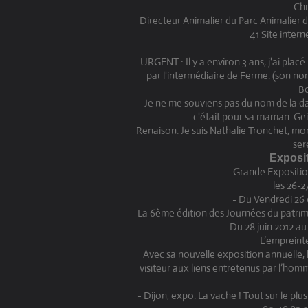
Chr
Directeur Animalier du Parc Animalier d
41 Site inter
-URGENT : Il y a environ 3 ans, j'ai pla
par l'intermédiaire de Ferme. (son no
Bo
Je ne me souviens pas du nom de la dam
c'était pour sa maman. Gei
Renaison. Je suis Nathalie Tronchet, mo
ser
Exposit
- Grande Expositi
les 26-2
- Du Vendredi 26
La 6ème édition des Journées du patrimo
- Du 28 juin 2012 a
L’empreinte
Avec sa nouvelle exposition annuelle, 
visiteur aux liens entretenus par l’homm
- Dijon, expo. La vache ! Tout sur le pl