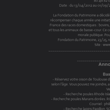
80 48 82 0
Date : du 13/04/2012 au 01/09/201
La Fondation du Patrimoine a décidé d
récompenser chaque année une initiativ
France des races domestiques : bovins, c
et tous les animaux de basse-cour. Ce 
morale publique. Pour 
Fondation du Patrimoine, 23/25, rue
Site : ww
_______________________________
________________
Anno
Bas
- Réservez votre oison de Toulouse d
selon l'âge. Vous pouvez me joindre,
Ve
- Recherche poules Rhode Isl
- Recherche poules Marans dorées. R
Courriel : ph
- Recherche lapins Papillon.