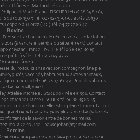
bélier Thônes et Marthod né en 2011.
, Philippe et Marie France FISCHER tél 06 88 85 80 85
oirs ou roux 150 € Tél. 04-92-75-61-67 après 20h30
 Ecopole du Forez ( 42 ) Tél. 04 77 27 86 40
Bovins
 Dressée traction animale née en 2005 - en lactation
mars 2012 (à vendre ensemble ou séparément) Contact
ilippe et Marie France FISCHER tél 06 88 85 80 85
ne prête à vêler. Tél. 04 71 59 95 27
Chevaux, ânes
 ânesse du Poitou 12 ans avec son compagnon âne pie
famille, pucés, vaccinés, habitués aux autres animaux,
at)gmail.com ou tél : 06-28-17-61-44. Pour des photos,
tacter par mail, merci.
/ Attelée inscrite au StudBook née en1998. Contact
hilippe et Marie France FISCHER tél 06 88 85 80 85
isonne contre bon soin. Elle est en pleine forme et a son
vec grand regret car je ne peux plus la monter (raison de
réconfortant de la savoir entre de bonnes mains.
ctez-moi à ce courriel : bousc.johan(at)gmail.com
Porcins
à vendre a une personne motivée pour garder la race.