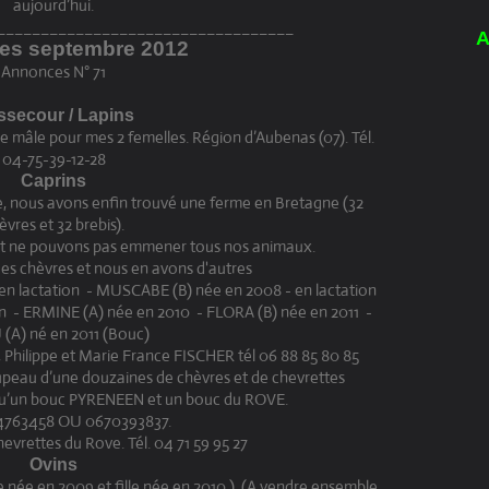
aujourd’hui.
__________________________________
A
es septembre 2012
Annonces N° 71
secour / Lapins
vre mâle pour mes 2 femelles. Région d’Aubenas (07). Tél.
04-75-39-12-28
Caprins
e, nous avons enfin trouvé une ferme en Bretagne (32
èvres et 32 brebis).
t ne pouvons pas emmener tous nos animaux.
s chèvres et nous en avons d'autres
 en lactation - MUSCABE (B) née en 2008 - en lactation
on - ERMINE (A) née en 2010 - FLORA (B) née en 2011 -
 (A) né en 2011 (Bouc)
, Philippe et Marie France FISCHER tél 06 88 85 80 85
peau d’une douzaines de chèvres et de chevrettes
u’un bouc PYRENEEN et un bouc du ROVE.
4763458 OU 0670393837.
evrettes du Rove. Tél. 04 71 59 95 27
Ovins
 née en 2009 et fille née en 2010 ), (A vendre ensemble