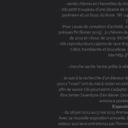
- vends chèvres et chevrettes du R
- Vds petit troupeau d’une dizaine de 
pyrénéen et un bouc du Rove. Tél. 
(
-Pour cause de cessation d’activité, 
prévues fin février 2013) : 21 chèvres d
de 2012 et 1 bouc de 2009. RI
- Vds reproducteurs caprins de race A
CAEV, tremblante et brucellose
Site http:/
- cherche vache Tarine prête à vêl
- Je suis à la recherche d'un éleveur
porcs "roses" ont du mal à rester en ext
afin de savoir s'ils pourraient s'adapte
être tenter l'aventure d'en élever. (
annonce postée 
Exposit
- du 28 juin 2012 au 5 mai 2013 Anim
Avec sa nouvelle exposition annuelle, 
visiteur aux liens entretenus par l’homm