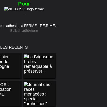
Pour
...
Bulletin adhésionn
CLES RÉCENTS