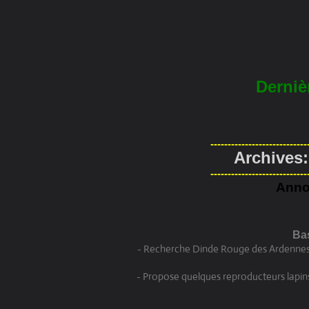
Derni
----------------------------
Archives:
----------------------------
Anno
Bas
- Recherche Dinde Rouge des Ardennes e
- Propose quelques reproducteurs la