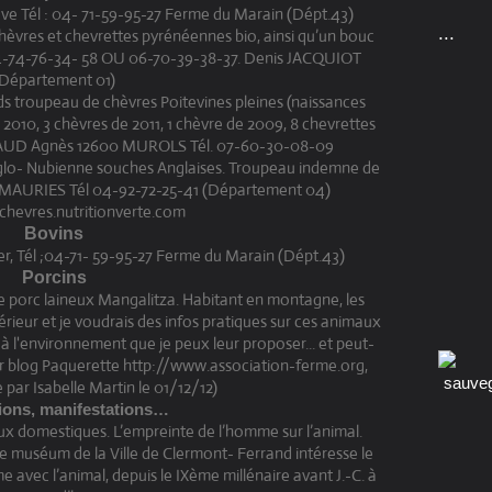
ove Tél : 04- 71-59-95-27 Ferme du Marain (Dépt.43)
...
chèvres et chevrettes pyrénéennes bio, ainsi qu’un bouc
04-74-76-34- 58 OU 06-70-39-38-37. Denis JACQUIOT
Département 01)
vds troupeau de chèvres Poitevines pleines (naissances
e 2010, 3 chèvres de 2011, 1 chèvre de 2009, 8 chevrettes
CHAUD Agnès 12600 MUROLS Tél. 07-60-30-08-09
nglo- Nubienne souches Anglaises. Troupeau indemne de
. MAURIES Tél 04-92-72-25-41 (Département 04)
/chevres.nutritionverte.com
Bovins
er, Tél ;04-71- 59-95-27 Ferme du Marain (Dépt.43)
Porcins
 de porc laineux Mangalitza. Habitant en montagne, les
érieur et je voudrais des infos pratiques sur ces animaux
r à l'environnement que je peux leur proposer... et peut-
Voir blog Paquerette http://www.association-ferme.org,
par Isabelle Martin le 01/12/12)
ions, manifestations…
aux domestiques. L’empreinte de l’homme sur l’animal.
le muséum de la Ville de Clermont- Ferrand intéresse le
e avec l’animal, depuis le IXème millénaire avant J.-C. à