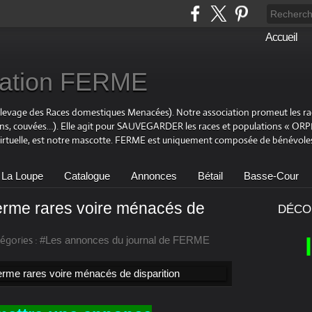
Accueil
ciation FERME
Elevage des Races domestiques Menacées). Notre association promeut les r
ons, couvées…). Elle agit pour SAUVEGARDER les races et populations « OR
virtuelle, est notre mascotte. FERME est uniquement composée de bénévoles
 La Loupe
Catalogue
Annonces
Bétail
Basse-Cour
rme rares voire ménacés de
DÉCO
égories :
#Les annonces du journal de FERME