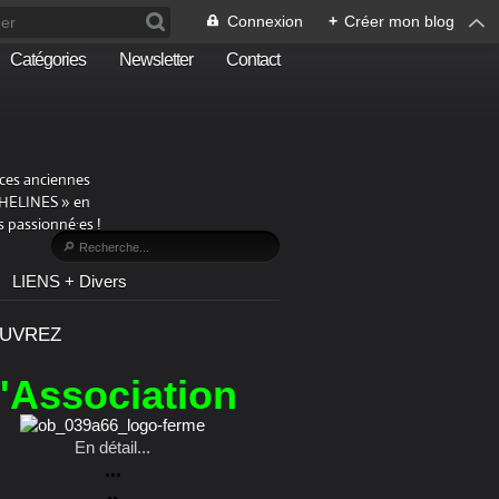
Connexion
+
Créer mon blog
Catégories
Newsletter
Contact
aces anciennes
PHELINES » en
 passionné·es !
LIENS + Divers
UVREZ
l'Association
En détail...
...
..