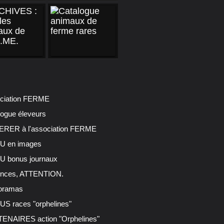
ciation FERME
logue éleveurs
RER à l'association FERME
 en images
 bonus journaux
nces, ATTENTION.
oramas
S races "orphelines"
ENAIRES action "Orphelines"