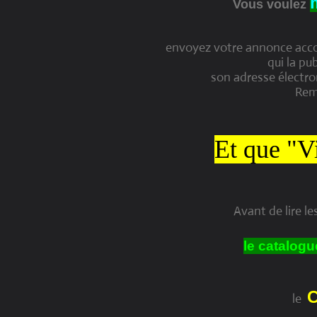
Vous voulez
envoyez votre annonce ac
qui la pu
son adresse électro
Rem
Et que "Vi
Avant de lire l
le catalogu
le