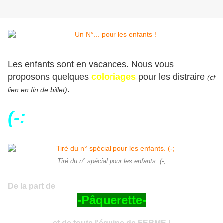
Les enfants sont en vacances. Nous vous
proposons quelques
coloriages
pour les distraire
(cf
.
lien en fin de billet)
(-:
Tiré du n° spécial pour les enfants. (-;
De la part de
-Pâquerette-
et de toute l'équipe de FERME !