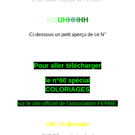
ME
UH
HH
HH
Ci-dessous un petit aperçu de ce N°
Pour aller télécharger
le n°60 spécial
COLORIAGES
sur le site officiel de l'association FERME.
clic ci-dessous