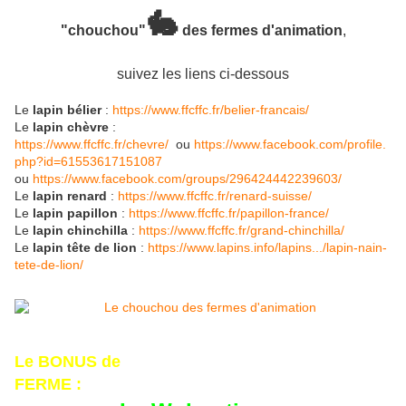
🐇
"chouchou"
des fermes d'animation
,
suivez les liens ci-dessous
Le
lapin bélier
:
https://www.ffcffc.fr/belier-francais/
Le
lapin chèvre
:
https://www.ffcffc.fr/chevre/
ou
https://www.facebook.com/profile.
php?id=61553617151087
ou
https://www.facebook.com/groups/296424442239603/
Le
lapin renard
:
https://www.ffcffc.fr/renard-suisse/
Le
lapin papillon
:
https://www.ffcffc.fr/papillon-france/
Le
lapin chinchilla
:
https://www.ffcffc.fr/grand-chinchilla/
Le
lapin tête de lion
:
https://www.lapins.info/lapins.../lapin-nain-
tete-de-lion/
Le BONUS de
FERME :