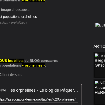
e trentaine d'
« orphelines »
.
ci-dessous...
c image
siers « orphelines »
ARTI
OUS les billets
du BLOG consacrés
u populations
« orphelines »
.
ci-dessous...
Clic
les orphelines - Le blog de Pâquerette
ttps://association-ferme.org/tag/les%20orphelines/