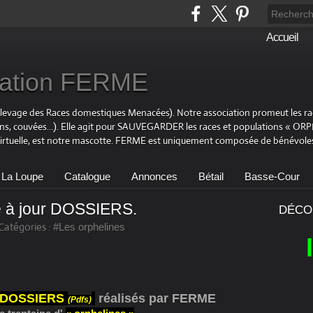
Accueil
ciation FERME
Elevage des Races domestiques Menacées). Notre association promeut les r
ons, couvées…). Elle agit pour SAUVEGARDER les races et populations « OR
virtuelle, est notre mascotte. FERME est uniquement composée de bénévoles
 La Loupe
Catalogue
Annonces
Bétail
Basse-Cour
 à jour DOSSIERS.
DÉCO
Catégories :
#Les orphelines
s DOSSIERS
réalisés par FERME
(Pdfs)