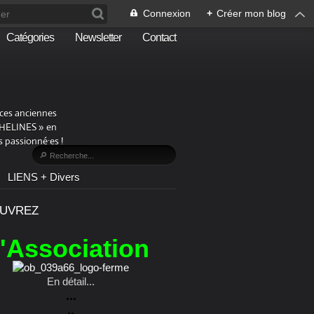
Connexion
+
Créer mon blog
Catégories
Newsletter
Contact
aces anciennes
PHELINES » en
 passionné·es !
LIENS + Divers
UVREZ
l'Association
En détail...
...
..