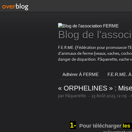
Blog de l'asso
F.E.R.ME. (Fédération pour promouvoir l'
d'animaux de ferme (veaux, vaches, coch
danger de disparition. Pâquerette, vache 
Adhérer À FERME
F.E.R.ME. À
« ORPHELINES » : Mise
par Pâquerette
-
23 Août 2023, 12:09
-
1-
Pour télécharger
le