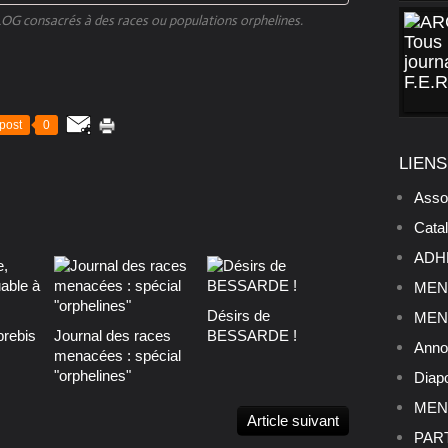
BLOG consacrés à des races ou populations orphelines.
post
0
LIENS
Asso
Cata
ADHE
MENU
Désirs de
MENU
brebis
Journal des races
BESSARDE !
Anno
menacées : spécial
"orphelines"
Diap
MENU
Article suivant
PART