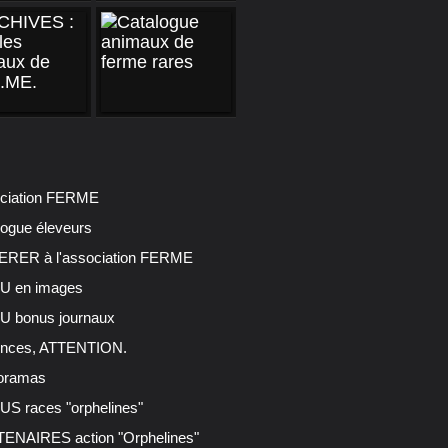
ciation FERME
logue éleveurs
RER à l'association FERME
 en images
 bonus journaux
nces, ATTENTION.
oramas
S races "orphelines"
ENAIRES action "Orphelines"