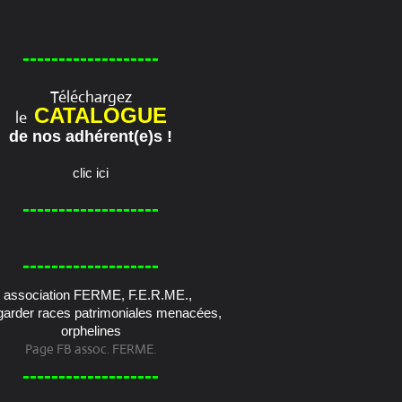
-------------------
Téléchargez
CATALOGUE
le
de nos adhérent(e)s !
clic ici
-------------------
-------------------
Page FB assoc. FERME.
-------------------