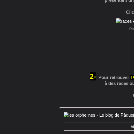
présentant un
Cli
Dos
2-
Pour retrouver
T
à des races o
h