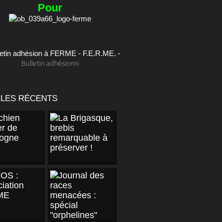
Pour
...
Bulletin adhésionn
CLES RÉCENTS