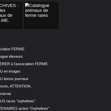
ciation FERME
logue éleveurs
RER à l'association FERME
 en images
 bonus journaux
nces, ATTENTION.
oramas
S races "orphelines"
ENAIRES action "Orphelines"