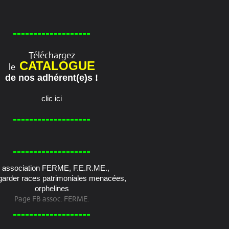
-------------------
Téléchargez
CATALOGUE
le
de nos adhérent(e)s !
clic ici
-------------------
-------------------
Page FB assoc. FERME.
-------------------