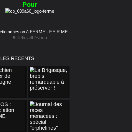
Pour
...
Bulletin adhésionn
CLES RÉCENTS