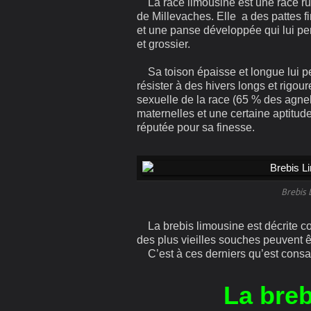
La race limousine est une race rus
de Millevaches. Elle a des pattes 
et une panse développée qui lui pe
et grossier.
Sa toison épaisse et longue lui per
résister à des hivers longs et rigou
sexuelle de la race (65 % des agnel
maternelles et une certaine aptitu
réputée pour sa finesse.
Brebis 
La brebis limousine est décrite co
des plus vieilles souches peuvent ê
C’est à ces derniers qu’est consac
La bre