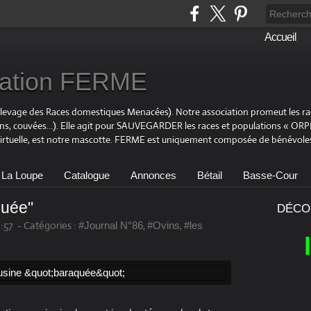
Accueil
ciation FERME
Elevage des Races domestiques Menacées). Notre association promeut les r
ons, couvées…). Elle agit pour SAUVEGARDER les races et populations « OR
virtuelle, est notre mascotte. FERME est uniquement composée de bénévoles
 La Loupe
Catalogue
Annonces
Bétail
Basse-Cour
quée"
DÉCO
:57
-
Catégories :
,
,
#Journal N°86
#Ovins
#les