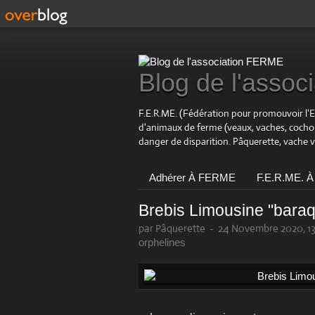
Blog de l'asso
F.E.R.ME. (Fédération pour promouvoir l'
d'animaux de ferme (veaux, vaches, coch
danger de disparition. Pâquerette, vache 
Adhérer À FERME
F.E.R.ME. À
Brebis Limousine "bara
par Pâquerette
-
24 Novembre 2020, 13
orphelines