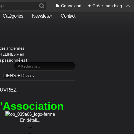
Connexion
+
Créer mon blog
Catégories
Newsletter
Contact
aces anciennes
PHELINES » en
 passionné·es !
LIENS + Divers
UVREZ
l'Association
En détail...
...
..