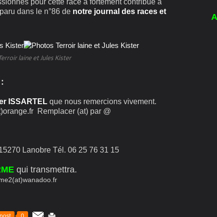
ssionnés pour cette race a fortement contribué à
le paru dans le n°86 de
notre journal des races et
A
erroir laine et Jules Kister
:
ier ISSARTEL
que nous remercions vivement.
range.fr Remplacer (at) par @
 15270 Lanobre Tél. 06 25 76 31 15
RME
qui transmettra.
rme2(at)wanadoo.fr
post
0