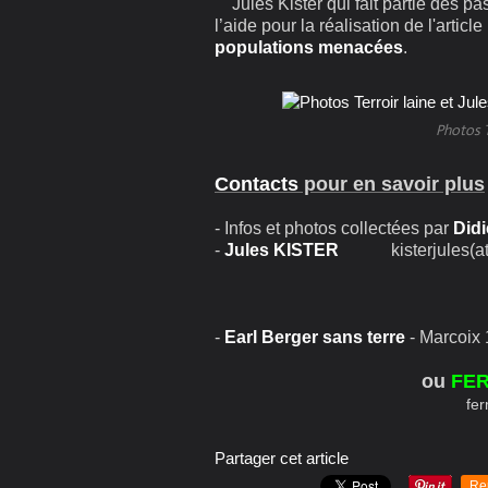
Jules Kister qui fait partie des pa
l’aide pour la réalisation de l'artic
populations menacées
.
Photos T
Contacts
pour en savoir plus
- Infos et photos collectées par
Did
-
Jules KISTER
kisterjules(at)o
-
Earl Berger sans terre
- Marcoix
ou
FE
fe
Partager cet article
Re