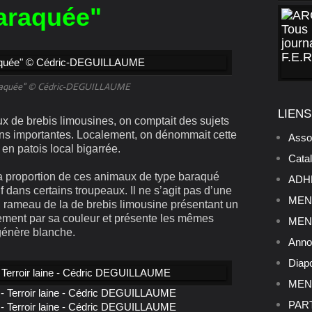
araquée"
raquée" © Cédric-DEGUILLAUME
LIENS
 de brebis limousines, on comptait des sujets
ins importantes. Localement, on dénommait cette
Asso
 en patois local bigarrée.
Cata
 proportion de ces animaux de type baraqué
ADHE
if dans certains troupeaux. Il ne s’agit pas d’une
MENU
n rameau de la de brebis limousine présentant un
ulement par sa couleur et présente les mêmes
MENU
génère blanche.
Anno
Diap
MENU
PART