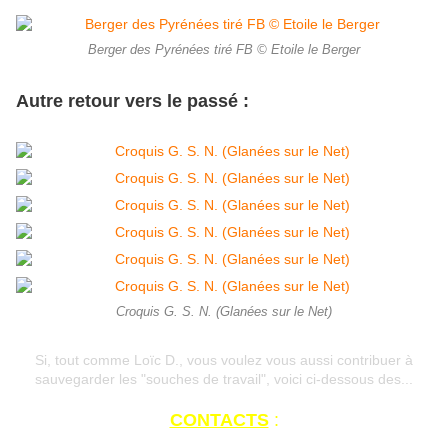
Berger des Pyrénées tiré FB © Etoile le Berger
Autre retour vers le passé :
Croquis G. S. N. (Glanées sur le Net)
Si, tout comme Loïc D., vous voulez vous aussi contribuer à
sauvegarder les "souches de travail", voici ci-dessous des...
CONTACTS
:
1- Loïc DÉFOSSEZ