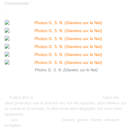
l’autonomie
."
...
Photos G. S. N. (Glanées sur le Net)
C'est un chien qui varie !
Il peut être à
poil long, mi-long, ou à face rase
. Dans les
deux premiers cas le poil est sec sur les épaules, plus laineux sur
la cuisse et la croupe, la tête reste bien dégagée, les yeux bien
apparents.
Les
robes sont diverses
: fauves, grises, noires, arlequin,
bringées.