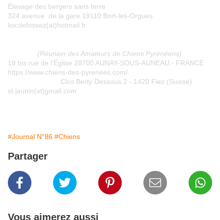
Élevage des bergers sans terre
324 avenue de la gare 19110 Bort-les-Orgues
loicdefossez(at)hotmail.fr
2- RACP
(Réunion des Amateurs de Chiens Pyrénéens)
18 bis rue de l’Église 28700 AUNAY-SOUS-AUNEAU - FRANCE
https://www.chiens-des-pyrenees.com/
- Steve JAUNIN
Clos Berty Dessous 2 - 1420 Fiez (Suisse)
st.jaunin(at)gmail.com
Remplacer (at) par @
#Journal N°86
#Chiens
Partager
Vous aimerez aussi