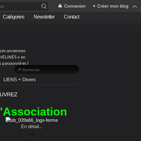
Connexion
+
Créer mon blog
Catégories
Newsletter
Contact
aces anciennes
PHELINES » en
 passionné·es !
LIENS + Divers
UVREZ
l'Association
En détail...
...
..