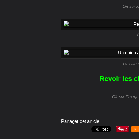
Clic sur i
P
Un chien 
Revoir les c
Clic sur l'imag
Partager cet article
Re