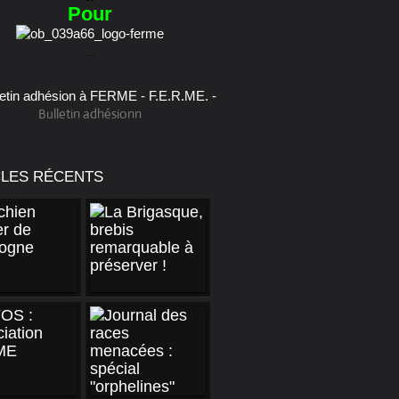
Pour
...
Bulletin adhésionn
CLES RÉCENTS