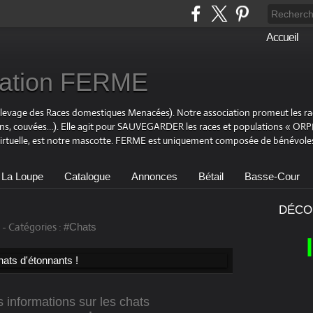
Accueil
ciation FERME
Elevage des Races domestiques Menacées). Notre association promeut les r
ons, couvées…). Elle agit pour SAUVEGARDER les races et populations « OR
virtuelle, est notre mascotte. FERME est uniquement composée de bénévoles
 La Loupe
Catalogue
Annonces
Bétail
Basse-Cour
DÉCO
-
Catégories :
#Chats
 informations sur les chats