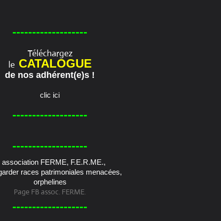
-------------------
Téléchargez
CATALOGUE
le
de nos adhérent(e)s !
clic ici
-------------------
-------------------
Page FB assoc. FERME.
-------------------