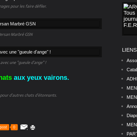
mages pour les faire défiler.
ersan Marbré GSN
LIENS
Asso
avec une "gueule d'ange" !
Cata
hats
aux yeux vairons.
ADHE
MENU
e pour d'autres chats d'étonnants.
MENU
Anno
Diap
MENU
post
0
PART