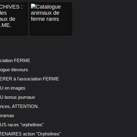
ciation FERME
logue éleveurs
RER à l'association FERME
 en images
 bonus journaux
nces, ATTENTION.
oramas
S races "orphelines"
ENAIRES action "Orphelines"