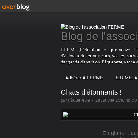
Blog de l'asso
F.E.R.ME. (Fédération pour promouvoir l'
d'animaux de ferme (veaux, vaches, coch
danger de disparition. Pâquerette, vache 
Adhérer À FERME
F.E.R.ME. À
Chats d'étonnants !
par Pâquerette
-
28 Janvier 2018, 18:00
En glanant des