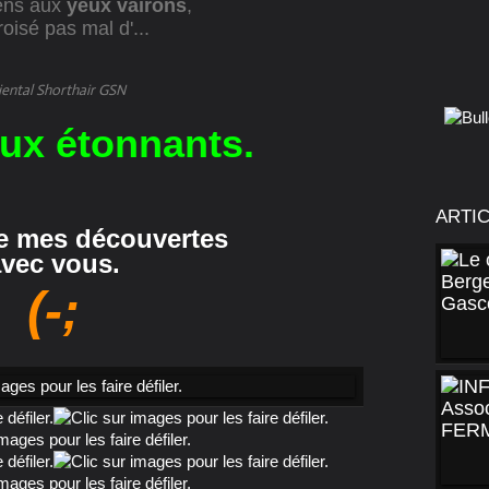
iens aux
yeux vairons
,
croisé pas mal d'...
iental Shorthair GSN
aux étonnants.
ARTI
e mes découvertes
avec vous.
(-;