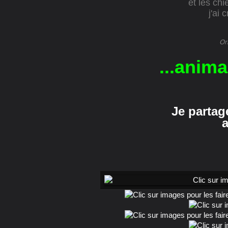
et les ch
j'ai 
Or
...anim
Je partag