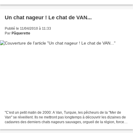
manière naturelle. Très compact et musclé,...
Un chat nageur ! Le chat de VAN...
Publié le 11/04/2010 à 11:33
Par
Pâquerette
"C'est un petit matin de 2000: A Van, Turquie, les pêcheurs de la "Mer de
Van" se réveillent. Ils ne mettront pas longtemps à découvrir les dizaines de
cadavres des derniers chats nageurs sauvages, orgueil de la région, forces
de la nature... empoisonnés...