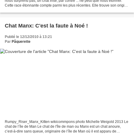
nous surprend pas, un chat frisé, par contre ... ne peut que nous étonner.
Cette race étonnante compte parmi les plus récentes. Elle trouve son origine
chez une chatte de gouttière...
Chat Manx: C'est la faute à Noé !
Publié le 12/12/2010 à 13:21
Par
Pâquerette
Rumpy_Riser_Manx_Kitten wikicommpons photo Michelle Weigold 2013 Le
chat de l’île de Man Le chat de l'île de man ou Manx est un chat anoure,
c’est-à-dire sans queue, originaire de l’île de Man où il est apparu de