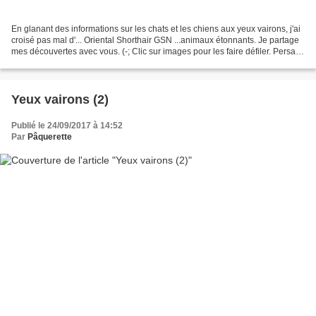
En glanant des informations sur les chats et les chiens aux yeux vairons, j'ai
croisé pas mal d'... Oriental Shorthair GSN ...animaux étonnants. Je partage
mes découvertes avec vous. (-; Clic sur images pour les faire défiler. Persan
Marbré GSN Un chien...
Yeux vairons (2)
Publié le 24/09/2017 à 14:52
Par
Pâquerette