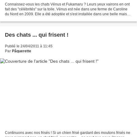
Connaissez-vous les chats Vénus et Fukamaru ? Leurs yeux vairons en ont
fait des "célébrités" sur la toile. Vénus est née dans une ferme de Caroline
du Nord en 2009. Elle a été adoptée et s'est installée dans une belle maison.
Très vite, elle a fait le...
Des chats ... qui frisent !
Publié le 24/04/2011 à 11:45
Par
Pâquerette
Continuons avec nos frisés ! Si un chien frisé gardant des moutons frisés ne