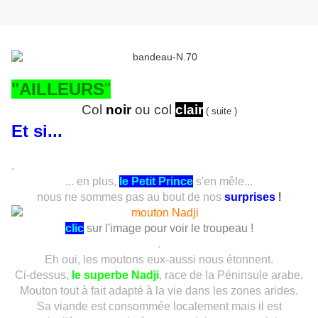
"AILLEURS
"
Col
noir
ou col
clair
( suite )
Et si...
.
... en plus,
le Petit Prince
s'en mêle...
nous ne sommes pas au bout de nos
surprise
s
!
clic
sur l'image pour voir le troupeau !
.
Eh oui, les moutons eux-aussi nous étonnent.
Ci-dessus,
le superbe Nadji
, race de la Péninsule arabe.
Mouton tout à fait adapté à la vie dans les zones arides.
Sa viande est consommée localement mais il est