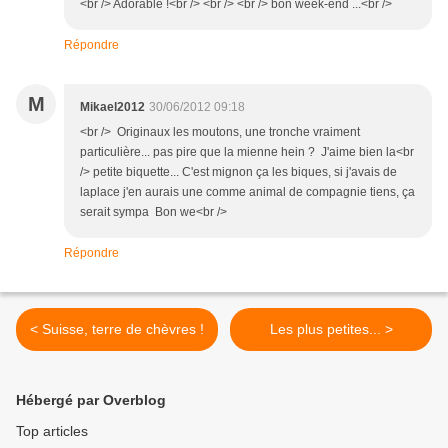
<br /> Adorable !<br /> <br /> <br /> bon week-end ...<br />
Répondre
M
Mikael2012
30/06/2012 09:18
<br /> Originaux les moutons, une tronche vraiment
particulière... pas pire que la mienne hein ? J'aime bien la<br
/> petite biquette... C'est mignon ça les biques, si j'avais de
laplace j'en aurais une comme animal de compagnie tiens, ça
serait sympa Bon we<br />
Répondre
< Suisse, terre de chèvres !
Les plus petites... >
Hébergé par Overblog
Top articles