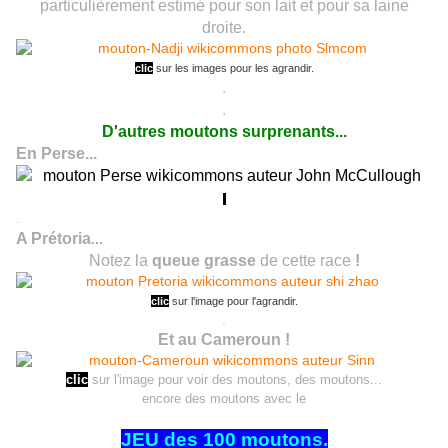
particulièrement estimé pour son lait et pour sa laine
droite.
clic
sur les images pour les agrandir.
.
.
D'autres moutons surprenants...
En Perse...
.
A Prétoria
...
Notez la
queue grasse
de cette race
!
clic
sur l'image pour l'agrandir.
.
Et au Cameroun !
clic
sur l'image pour voir des moutons, des moutons...
encore des moutons avec le
JEU des 100 moutons.