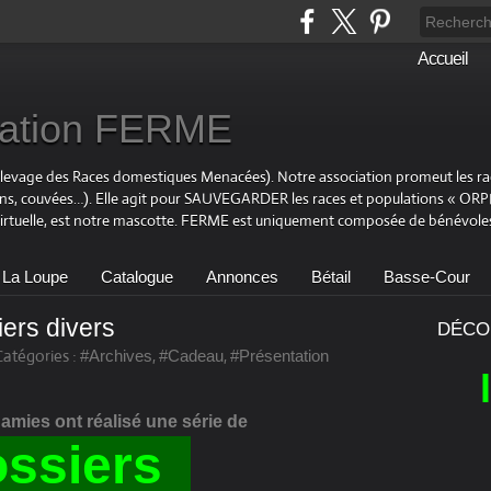
Accueil
ciation FERME
Elevage des Races domestiques Menacées). Notre association promeut les r
ons, couvées…). Elle agit pour SAUVEGARDER les races et populations « OR
virtuelle, est notre mascotte. FERME est uniquement composée de bénévoles
 La Loupe
Catalogue
Annonces
Bétail
Basse-Cour
ers divers
DÉCO
Catégories :
,
,
#Archives
#Cadeau
#Présentation
mies ont réalisé une série de
oss
iers