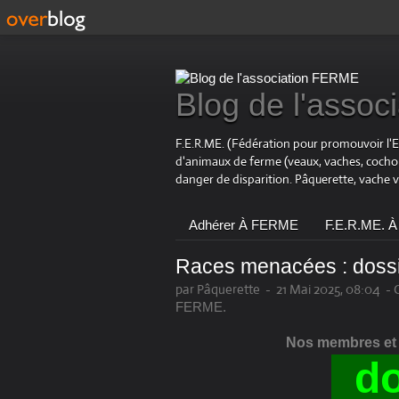
Blog de l'asso
F.E.R.ME. (Fédération pour promouvoir l'
d'animaux de ferme (veaux, vaches, coch
danger de disparition. Pâquerette, vache 
Adhérer À FERME
F.E.R.ME. À
Races menacées : dossi
par Pâquerette
-
21 Mai 2025, 08:04
-
FERME.
Nos membres et a
d