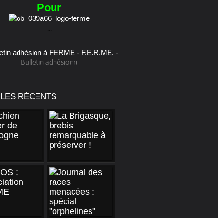
Pour
...
Bulletin adhésionn
CLES RÉCENTS