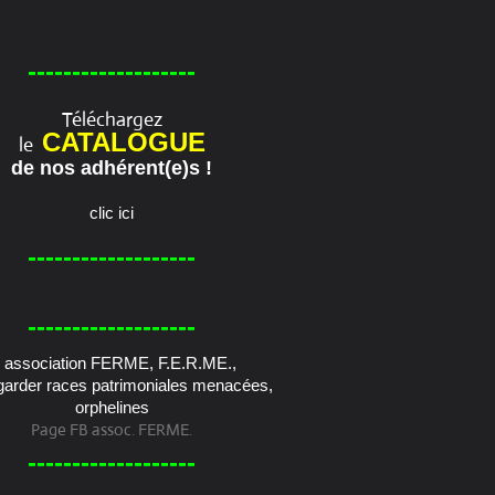
-------------------
Téléchargez
CATALOGUE
le
de nos adhérent(e)s !
clic ici
-------------------
-------------------
Page FB assoc. FERME.
-------------------