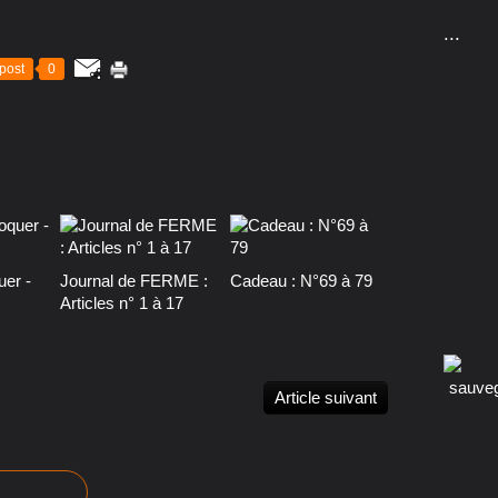
...
post
0
uer -
Journal de FERME :
Cadeau : N°69 à 79
Articles n° 1 à 17
Article suivant