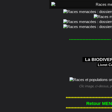
--------------
-------------
La BIODIVER
Livret C
Clic image, ci-dessus,
******************************
Retour MEN
******************************