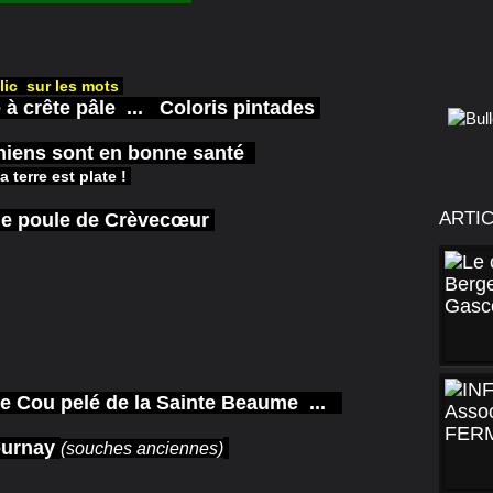
lic sur les mots
 à crête pâle
...
Coloris pintades
hiens
sont en bonne santé
la terre est plate !
ARTI
e poule de Crèvecœur
e Cou pelé de la Sainte Beaume
...
ournay
(souches anciennes)