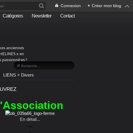
Connexion
+
Créer mon blog
Catégories
Newsletter
Contact
aces anciennes
PHELINES » en
 passionné·es !
LIENS + Divers
UVREZ
l'Association
En détail...
...
..