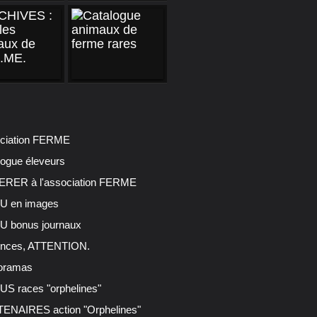
ciation FERME
logue éleveurs
RER à l'association FERME
 en images
 bonus journaux
nces, ATTENTION.
oramas
S races "orphelines"
ENAIRES action "Orphelines"