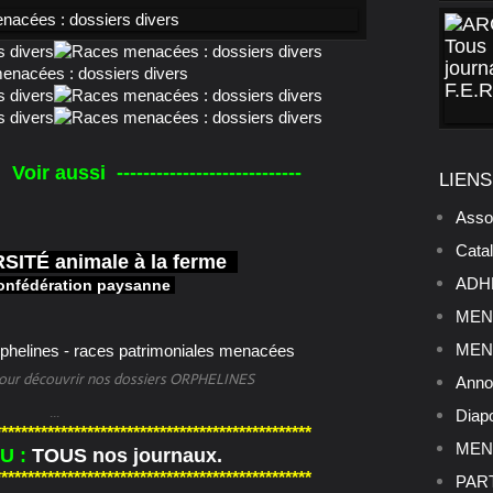
- Voir aussi ----------------------------
LIENS
Asso
Cata
SITÉ animale à la ferme
ADHE
onfédération paysanne
MENU
MENU
 pour découvrir nos dossiers ORPHELINES
Anno
...
Diap
************************************************
MENU
U :
TOUS nos journaux.
************************************************
PART