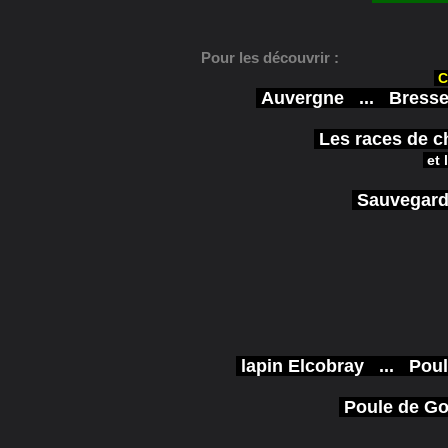
Pour les découvrir :
C
Auvergne
...
Bresse
Les races de c
et 
Sauvegard
lapin Elcobray
...
Poul
Poule de G