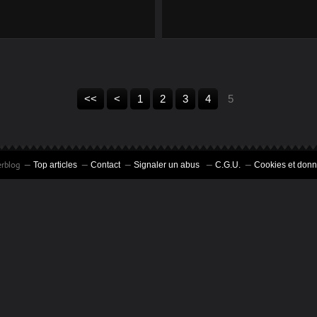
UNE POULE POUR
N°63 LA POULE
LA LORRAINE: LA
LAKENVELDER ( OU
MEUSIENNE
LAKENFELDER)
<<
<
1
2
3
4
5
erblog
Top articles
Contact
Signaler un abus
C.G.U.
Cookies et donn