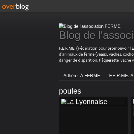
Blog de l'asso
F.E.R.ME. (Fédération pour promouvoir l'
d'animaux de ferme (veaux, vaches, coch
danger de disparition. Pâquerette, vache 
Adhérer À FERME
F.E.R.ME. À
poules
LA LYONNAISE