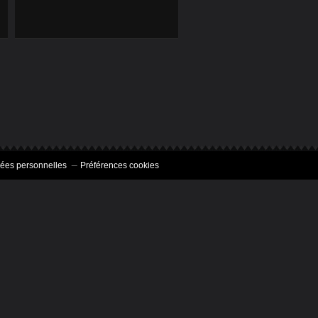
LA POULE
LAKENVELDER ( OU
LAKENFELDER )
ées personnelles
Préférences cookies