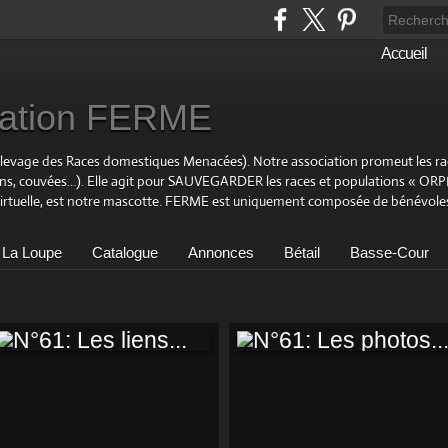
Accueil
ciation FERME
Elevage des Races domestiques Menacées). Notre association promeut les r
ons, couvées…). Elle agit pour SAUVEGARDER les races et populations « OR
virtuelle, est notre mascotte. FERME est uniquement composée de bénévoles
 La Loupe
Catalogue
Annonces
Bétail
Basse-Cour
N°61: LES LIENS...
N°61: LES
PHOTOS...