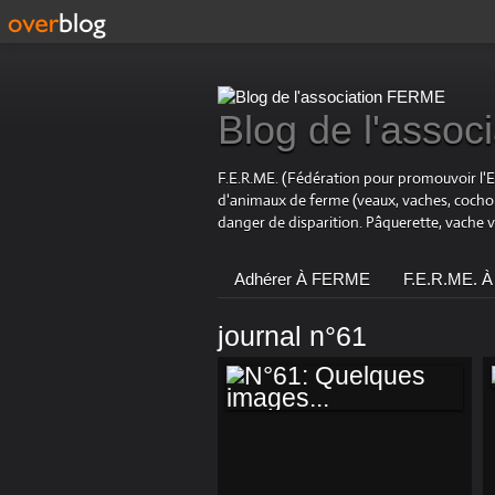
Blog de l'asso
F.E.R.ME. (Fédération pour promouvoir l'
d'animaux de ferme (veaux, vaches, coch
danger de disparition. Pâquerette, vache 
Adhérer À FERME
F.E.R.ME. À
journal n°61
N°61: QUELQUES