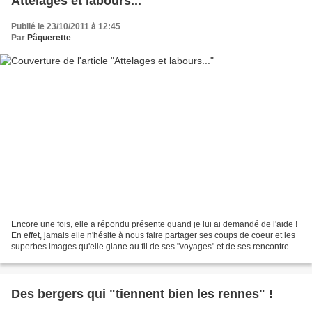
Attelages et labours...
Publié le 23/10/2011 à 12:45
Par
Pâquerette
Encore une fois, elle a répondu présente quand je lui ai demandé de l'aide !
En effet, jamais elle n'hésite à nous faire partager ses coups de coeur et les
superbes images qu'elle glane au fil de ses "voyages" et de ses rencontres.
Cette fois, elle est...
Des bergers qui "tiennent bien les rennes" !