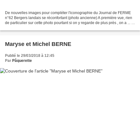
De nouvelles images pour compléter l'iconographie du Journal de FERME
n°62 Bergers landais se réconfortant (photo ancienne) A première vue, rien
de particulier sur cette photo pourtant si on y regarde de plus près , on a ... …
une surprise de "taille"...
Maryse et Michel BERNE
Publié le 29/03/2018 à 12:45
Par
Pâquerette