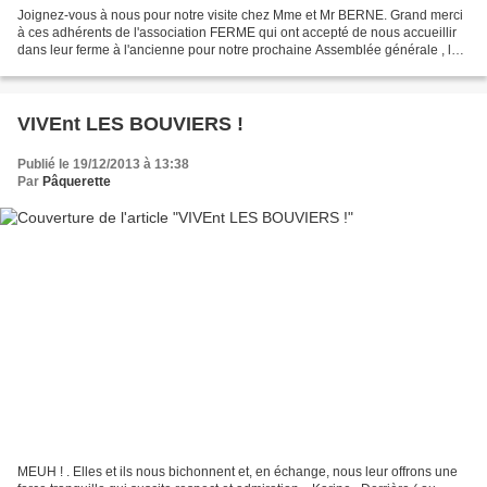
Joignez-vous à nous pour notre visite chez Mme et Mr BERNE. Grand merci
à ces adhérents de l'association FERME qui ont accepté de nous accueillir
dans leur ferme à l'ancienne pour notre prochaine Assemblée générale , le
28 avril 2018. (visite prévue à...
VIVEnt LES BOUVIERS !
Publié le 19/12/2013 à 13:38
Par
Pâquerette
MEUH ! . Elles et ils nous bichonnent et, en échange, nous leur offrons une