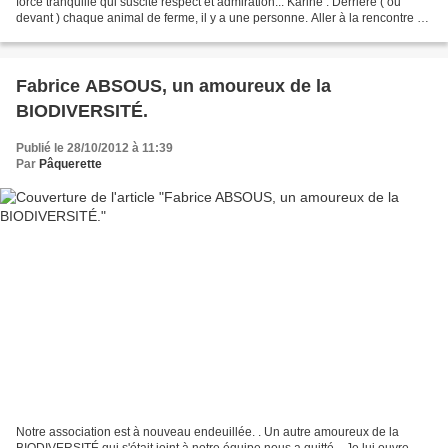
force tranquille qui suscite respect et admiration... Karine . Derrière ( ou
devant ) chaque animal de ferme, il y a une personne. Aller à la rencontre de
la biodiversité fermière,...
Fabrice ABSOUS, un amoureux de la
BIODIVERSITÉ.
Publié le 28/10/2012 à 11:39
Par
Pâquerette
Notre association est à nouveau endeuillée. . Un autre amoureux de la
BIODIVERSITÉ qui s'était joint à notre équipe nous a quitté. . Je lui ouvre