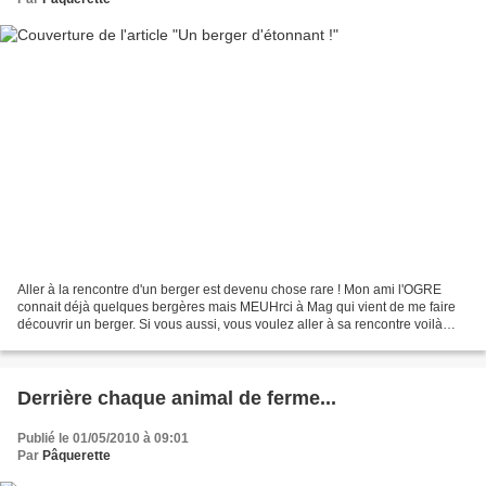
Aller à la rencontre d'un berger est devenu chose rare ! Mon ami l'OGRE
connait déjà quelques bergères mais MEUHrci à Mag qui vient de me faire
découvrir un berger. Si vous aussi, vous voulez aller à sa rencontre voilà
l'adresse de son blog. http://www.fleche-brulee.net...
Derrière chaque animal de ferme...
Publié le 01/05/2010 à 09:01
Par
Pâquerette