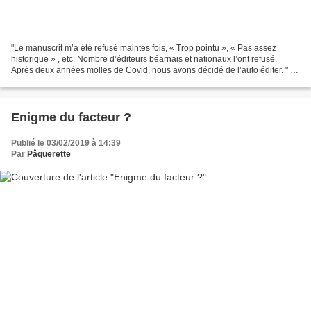
"Le manuscrit m’a été refusé maintes fois, « Trop pointu », « Pas assez
historique » , etc. Nombre d’éditeurs béarnais et nationaux l’ont refusé.
Après deux années molles de Covid, nous avons décidé de l’auto éditer. " J.
N. PASSAL Il en faut davantage...
Enigme du facteur ?
Publié le 03/02/2019 à 14:39
Par
Pâquerette